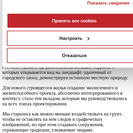
Показать сведения
настоящий городской фасад, технологически продвинутый по
отказаться от всех или некоторых cookies
нажмите здес
городским меркам.
Согласие может быть выражено нажатием клавиши
Мы позиционировали себя как настоящий
ориентир
в центре
«Принять все cookies». Если Вы против использования
Принять все cookies
Аддис-Абебы, создав новое видение градостроительства.
профилирующих cookies, вы можете отказаться, нажав н
клавишу «Отказаться»
Здание решает задачи компании, создавая
Настроить
многофункциональное строение, каждый этаж которого
отвечает и соответствует той или иной функции или
конкретному запросу клиента, начиная с первого этажа, где
Отказаться
мы управляем всеми производственными и транзитными
потоками, до верхних этажей, где расположены квартиры для
гостевого дома и где расположены большие террасы, с
которых открывается вид на ландшафт, удаленный от
городского хаоса, демонстрируя истинную местную природу.
Для нового строящегося жилья создание экологичного и
жизнеспособного проекта, абсолютно интегрированного в
контекст, стало тем вкладом, которым мы руководствовались
на всех этапах проектирования.
Мы старались как можно меньше воздействовать на грунт,
чтобы не оставлять на нем следов и графических
изображений, но при этом создавать сооружения,
отражающие традиции, узнаваемые людьми.