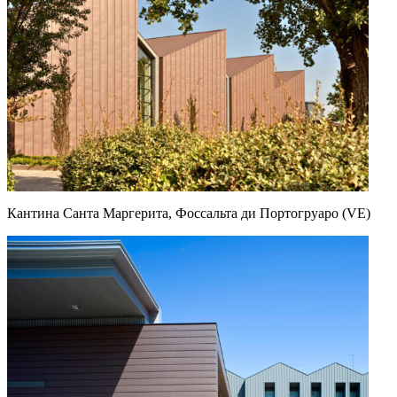
Кантина Санта Маргерита, Фоссальта ди Портогруаро (VE)