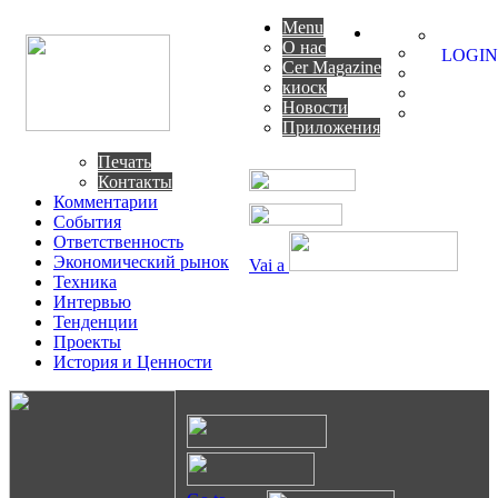
Menu
О нас
LOGIN
Cer Magazine
киоск
Новости
Приложения
Печать
Контакты
Комментарии
События
Ответственность
Экономический рынок
Vai a
Техника
Интервью
Тенденции
Проекты
История и Ценности