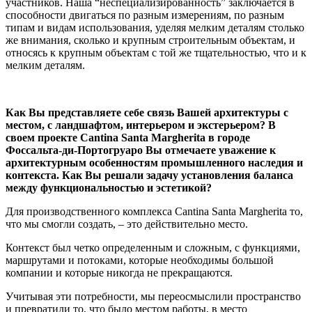
участников. Наша “неспециализированность” заключается в
способности двигаться по разным измерениям, по разным
типам и видам использования, уделяя мелким деталям столько
же внимания, сколько и крупным строительным объектам, и
относясь к крупным объектам с той же тщательностью, что и к
мелким деталям.
Как Вы представляете себе связь Вашей архитектуры с
местом, с ландшафтом, интерьером и экстерьером? В
своем проекте
Cantina
Santa
Margherita
в городе
Фоссальта-ди-Портогруаро Вы отмечаете уважение к
архитектурным особенностям промышленного наследия и
контекста. Как Вы решали задачу установления баланса
между функциональностью и эстетикой?
Для производственного комплекса Cantina Santa Margherita то,
что мы смогли создать, – это действительно место.
Контекст был четко определенным и сложным, с функциями,
маршрутами и потоками, которые необходимы большой
компании и которые никогда не прекращаются.
Учитывая эти потребности, мы переосмыслили пространство
и превратили то, что было местом работы, в место