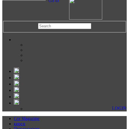
Go to
LOGIN
Cer Magazine
киоск
Приложения