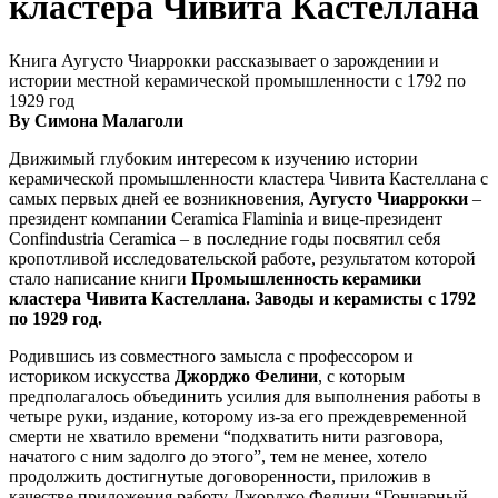
кластера Чивита Кастеллана
Книга Аугусто Чиаррокки рассказывает о зарождении и
истории местной керамической промышленности с 1792 по
1929 год
By Симона Малаголи
Движимый глубоким интересом к изучению истории
керамической промышленности кластера Чивита Кастеллана с
самых первых дней ее возникновения,
Аугусто Чиаррокки
–
президент компании Ceramica Flaminia и вице-президент
Confindustria Ceramica – в последние годы посвятил себя
кропотливой исследовательской работе, результатом которой
стало написание книги
Промышленность керамики
кластера Чивита Кастеллана. Заводы и керамисты с 1792
по 1929 год.
Родившись из совместного замысла с профессором и
историком искусства
Джорджо Фелини
, с которым
предполагалось объединить усилия для выполнения работы в
четыре руки, издание, которому из-за его преждевременной
смерти не хватило времени “подхватить нити разговора,
начатого с ним задолго до этого”, тем не менее, хотело
продолжить достигнутые договоренности, приложив в
качестве приложения работу Джорджо Фелини “Гончарный