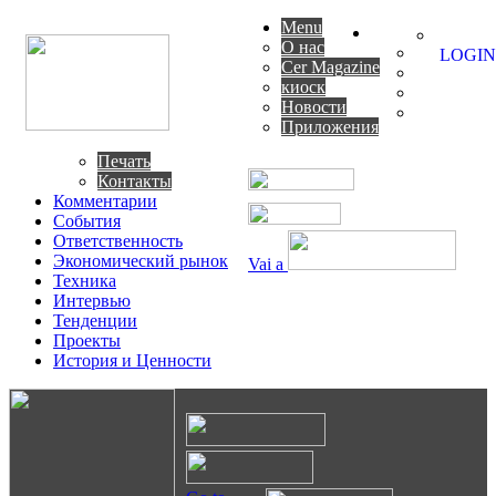
Menu
О нас
LOGIN
Cer Magazine
киоск
Новости
Приложения
Печать
Контакты
Комментарии
События
Ответственность
Экономический рынок
Vai a
Техника
Интервью
Тенденции
Проекты
История и Ценности