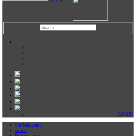
Go to
LOGIN
Cer Magazine
киоск
Приложения