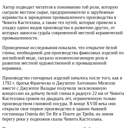
Автор подводит читателя к пониманию той роли, которую
сыграли местное сырье, предприниматели и зарубежные
керамисты в зарождении промышленного производства в
Чивита Кастеллана, а также тех путей, которые привели к
упадку одних видов производства и развитию других, от
которых зависела судьба современной местной керамической
промышленности.
Проведенные исследования показали, что открытие белой
глины, необходимой для производства фаянсовых изделий по
английской моде, сыграло основополагающую роль в
развитии местной художественной и промышленной
керамики.
Производство гончарных изделий началось после того, как в
1792 г. братья Франческо и Джузеппе Антонино Мизелли
вместе с Джузеппе Валадье получили эксклюзивную
концессию на добычу белой глины в радиусе 22 км от Чивита
Кастеллана сроком на двадцать лет, ограниченную только
производством глиняной посуды. В конце XVIII века они
открыли свое первое производство в здании бывшей
гостиницы Osteria dei Tre Re в Понте ди Трейя, на левом
берегу реки у подножия скалы Чивита Кастеллана.