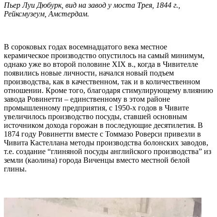
Пьер Луи Дюбурк, вид на завод у моста Трея, 1844 г.,
Рейксмузеум, Амстердам.
В сороковых годах восемнадцатого века местное
керамическое производство опустилось на самый минимум,
однако уже во второй половине XIX в., когда в Чивителле
появились новые личности, начался новый подъем
производства, как в качественном, так и в количественном
отношении. Кроме того, благодаря стимулирующему влиянию
завода Ровинетти – единственному в этом районе
промышленному предприятия, с 1950-х годов в Чивите
увеличилось производство посуды, ставшей основным
источником дохода горожан в последующие десятилетия. В
1874 году Ровинетти вместе с Томмазо Роверси привезли в
Чивита Кастеллана методы производства болонских заводов,
т.е. создание “глиняной посуды английского производства” из
земли (каолина) города Виченцы вместо местной белой
глины.