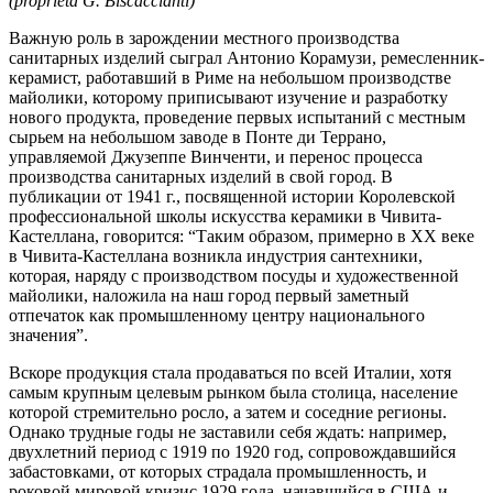
(proprietà G. Biscaccianti)
Важную роль в зарождении местного производства
санитарных изделий сыграл Антонио Корамузи, ремесленник-
керамист, работавший в Риме на небольшом производстве
майолики, которому приписывают изучение и разработку
нового продукта, проведение первых испытаний с местным
сырьем на небольшом заводе в Понте ди Террано,
управляемой Джузеппе Винченти, и перенос процесса
производства санитарных изделий в свой город. В
публикации от 1941 г., посвященной истории Королевской
профессиональной школы искусства керамики в Чивита-
Кастеллана, говорится: “Таким образом, примерно в XX веке
в Чивита-Кастеллана возникла индустрия сантехники,
которая, наряду с производством посуды и художественной
майолики, наложила на наш город первый заметный
отпечаток как промышленному центру национального
значения”.
Вскоре продукция стала продаваться по всей Италии, хотя
самым крупным целевым рынком была столица, население
которой стремительно росло, а затем и соседние регионы.
Однако трудные годы не заставили себя ждать: например,
двухлетний период с 1919 по 1920 год, сопровождавшийся
забастовками, от которых страдала промышленность, и
роковой мировой кризис 1929 года, начавшийся в США и