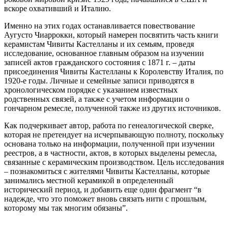
вскоре охвативший и Италию.
Именно на этих годах останавливается повествование
Аугусто Чиаррокки, который намерен посвятить часть книги
керамистам Чивиты Кастелланы и их семьям, проведя
исследование, основанное главным образом на изучении
записей актов гражданского состояния с 1871 г. – даты
присоединения Чивиты Кастелланы к Королевству Италия, по
1920-е годы. Личные и семейные записи приводятся в
хронологическом порядке с указанием известных
родственных связей, а также с учетом информации о
гончарном ремесле, полученной также из других источников.
Как подчеркивает автор, работа по генеалогической сверке,
которая не претендует на исчерпывающую полноту, поскольку
основана только на информации, полученной при изучении
реестров, а в частности, актов, в которых выделены ремесла,
связанные с керамическим производством. Цель исследования
– познакомиться с жителями Чивиты Кастелланы, которые
занимались местной керамикой в определенный
исторический период, и добавить еще один фрагмент “в
надежде, что это поможет вновь связать нити с прошлым,
которому мы так многим обязаны”.