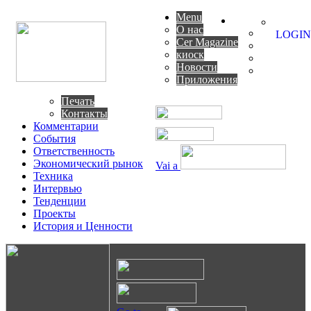
Menu
О нас
LOGIN
Cer Magazine
киоск
Новости
Приложения
Печать
Контакты
Комментарии
События
Ответственность
Экономический рынок
Vai a
Техника
Интервью
Тенденции
Проекты
История и Ценности