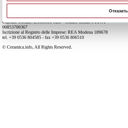
Колофон
Отказать
Edi.Cer S.p.a. Società unipersonale
Viale Monte Santo, 40 - 41049 Sassuolo (MO) - Italy
Capitale Sociale: 2.500.000 euro - Codice fiscale e P.IVA
00853700367
Iscrizione al Registro delle Imprese: REA Modena 189678
tel. +39 0536 804585 - fax +39 0536 806510
© Ceramica.info, All Rights Reserved.