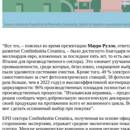
“Все это, – пояснил во время презентации
Мауро Рулло
, отве
развитие Confindustria Ceramica, – было достигнуто благодаря
миллиардов евро, вложенных за последние пять лет, то есть ок
Италии для производственного сектора). Это означает улучшен
промышленности, среди которых, безусловно, сокращение выбр
пыли удаляются системами очистки. Кроме того, 49 % электр
самостоятельно за счет фотоэлектрических станций, 58 фотоэле
раза больше, чем в 2022 году) и высокоэффективной когенераци
циркулярности: 96% производственных площадок полностью пе
производственных процессов. “Итальянская керамика, – продол
решив сообщать через добровольную экологическую деклараци
своей продукции на протяжении всего ее жизненного цикла. Вс
мог сделать осознанный выбор при покупке”.
EPD сектора Confindustria Ceramica, полученная на основе о
сторонними экспертами, отражает средние экологические пока
плитки. Многие керамические компании в нашем регионе так