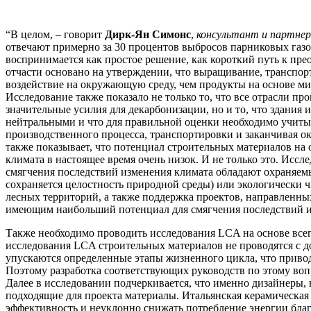
“В целом, – говорит
Дирк-Ян Симонс
,
консультант и партне
отвечают примерно за 30 процентов выбросов парниковых газо
воспринимается как простое решение, как короткий путь к пре
отчасти основано на утверждении, что выращивание, транспо
воздействие на окружающую среду, чем продукты на основе мин
Исследование также показало не только то, что все отрасли п
значительные усилия для декарбонизации, но и то, что здания 
нейтральными и что для правильной оценки необходимо учитыва
производственного процесса, транспортировки и заканчивая 
также показывает, что потенциал строительных материалов на
климата в настоящее время очень низок. И не только это. Исс
смягчения последствий изменения климата обладают охраняемы
сохраняется целостность природной среды) или экологически ч
лесных территорий, а также поддержка проектов, направленных
имеющим наибольший потенциал для смягчения последствий и
Также необходимо проводить исследования LCA на основе всег
исследования LCA строительных материалов не проводятся с д
упускаются определенные этапы жизненного цикла, что приво
Поэтому разработка соответствующих руководств по этому вопр
Далее в исследовании подчеркивается, что именно дизайнеры,
подходящие для проекта материалы. Итальянская керамическа
эффективность и неуклонно снижать потребление энергии бла