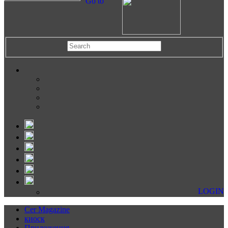
Go to
LOGIN
Cer Magazine
киоск
Приложения