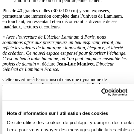
autour d’un café ou d’un petit-déjeuner italien.
Plus de 40 grandes dalles (300×100 cm) y sont exposées,
permettant une immersion complète dans l’univers de Laminam,
en touchant, en ressentant et en découvrant la diversité de ses
matériaux, textures et couleurs.
«
Avec l’ouverture de L’Atelier Laminam à Paris, nous
souhaitons offrir aux prescripteurs un lieu inspirant, vivant, qui
reflète les valeurs de la marque : innovation, élégance, et liberté
de création. Ce nouvel espace est pensé pour favoriser l’échange.
C’est un lieu à taille humaine, où l’on peut imaginer ensemble les
projets de demain
», déclare
Jean-Luc Manivet,
Directeur
Général de Laminam France
.
Cette ouverture à Paris s’inscrit dans une dynamique de
croissance continue. En plus de son siège en Italie, Laminam
exploite aujourd’hui trois sites de production, 12 succursales
commerciales, 43 centres logistiques à travers le monde, et plus de
100 showrooms monomarques dans des pays clés.
Note d’information sur l’utilisation des cookies
www.laminam.com
Ce site utilise des cookies de profilage, y compris des cooki
tiers, pour vous envoyer des messages publicitaires ciblés e