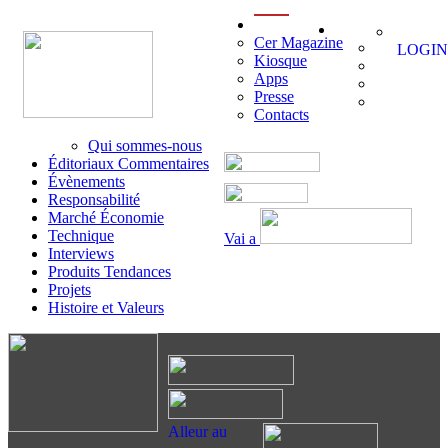
menu
Cer Magazine
LOGIN
Kiosque
Apps
Presse
Contacts
Qui sommes-nous
Éditoriaux Commentaires
Évènements
Responsabilité
Marché Économie
Technique
Vai a
Interviews
Produits Tendances
Projets
Histoire et Valeurs
Alleur au