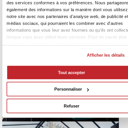
des services conformes à vos préférences. Nous partageon
également des informations sur la manière dont vous utilisez
notre site avec nos partenaires d'analyse web, de publicité e
médias sociaux, qui pourraient les combiner avec d'autres
informations que vous leur avez fournies ou qu'ils ont collec
lorsque vous avez utilisé leurs services. Pour en savoir plus
pour refuser de donner votre consentement à certains ou à t
les cookies,
cliquez ici
. Pour donner votre consentement
Afficher les détails
cliquez sur « Tout accepter ». Si vous ne voulez pas de coo
de profilage, cliquez sur « Refuser ».
Tout accepter
Personnaliser
Refuser