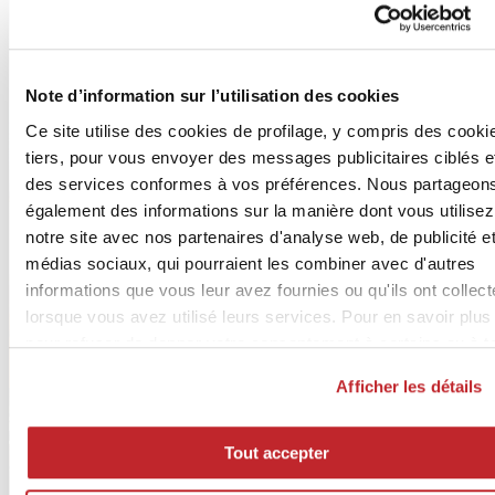
Note d’information sur l’utilisation des cookies
Ce site utilise des cookies de profilage, y compris des cooki
tiers, pour vous envoyer des messages publicitaires ciblés e
des services conformes à vos préférences. Nous partageon
également des informations sur la manière dont vous utilisez
notre site avec nos partenaires d'analyse web, de publicité e
médias sociaux, qui pourraient les combiner avec d'autres
informations que vous leur avez fournies ou qu'ils ont collec
lorsque vous avez utilisé leurs services. Pour en savoir plus
pour refuser de donner votre consentement à certains ou à t
les cookies,
cliquez ici
. Pour donner votre consentement
Afficher les détails
cliquez sur « Tout accepter ». Si vous ne voulez pas de coo
de profilage, cliquez sur « Refuser ».
Tout accepter