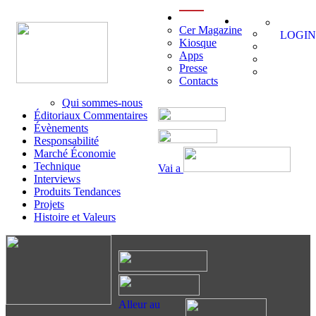
menu
Cer Magazine
LOGIN
Kiosque
Apps
Presse
Contacts
Qui sommes-nous
Éditoriaux Commentaires
Évènements
Responsabilité
Marché Économie
Technique
Vai a
Interviews
Produits Tendances
Projets
Histoire et Valeurs
Alleur au