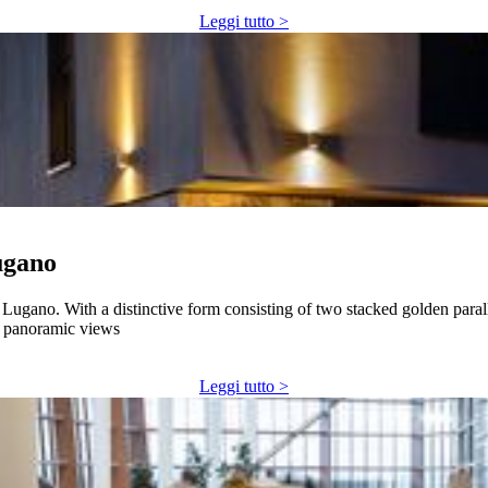
Leggi tutto >
ugano
Lugano. With a distinctive form consisting of two stacked golden parall
g panoramic views
Leggi tutto >