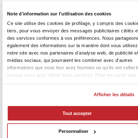
Sirone, Ceramica Sant’Agostino, Edimax Astor, Fap, Fincibec
Group, Franco Pecchioli Ceramica Firenze, Gigacer, Imola
Ceramica, Keope, Keradom, LaFaenza, M.I.P.A., Marca Corona,
Note d’information sur l’utilisation des cookies
Nuovocorso, Petracer’s, Settecento, Simas, Supergres, Tagina,
Ce site utilise des cookies de profilage, y compris des cooki
Terratinta, Unicom.
tiers, pour vous envoyer des messages publicitaires ciblés e
On trouve également un
point d’information Ceramics of Italy /
des services conformes à vos préférences. Nous partageon
ICE
, utile pour en savoir plus sur les caractéristiques des céramiques
italiennes et les possibilités infinies d’utilisation, ainsi que sur les
également des informations sur la manière dont vous utilisez
aspects de durabilité qui les caractérisent.
notre site avec nos partenaires d'analyse web, de publicité e
médias sociaux, qui pourraient les combiner avec d'autres
Avec 2.377 marques exposants, dont 60% internationaux en
provenance de 59 pays lors de la dernière édition en janvier 2025,
informations que vous leur avez fournies ou qu'ils ont collec
Maison&Objet Paris a dépassé les 96.000 visites, dont plus de 44%
lorsque vous avez utilisé leurs services. Pour en savoir plus
internationaux, en provenance de 149 pays ; parmi eux, les
pour refuser de donner votre consentement à certains ou à t
prescripteurs (architectes et contract) ont représenté le 36% et les
distributeurs le 55%.
les cookies,
cliquez ici
. Pour donner votre consentement
Afficher les détails
cliquez sur « Tout accepter ». Si vous ne voulez pas de coo
de profilage, cliquez sur « Refuser ».
Archives >
Tout accepter
< Article précédent
Évènements >
Personnaliser