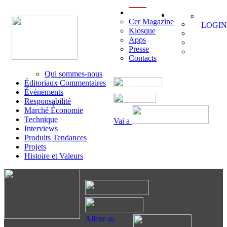
menu
Cer Magazine
LOGIN
Kiosque
Apps
Presse
Contacts
Qui sommes-nous
Éditoriaux Commentaires
Évènements
Responsabilité
Marché Économie
Technique
Vai a
Interviews
Produits Tendances
Projets
Histoire et Valeurs
Alleur au