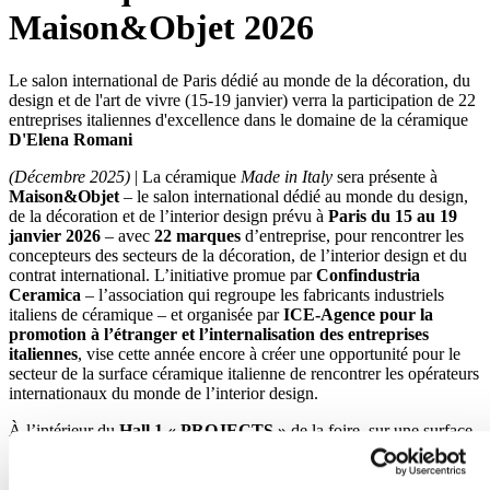
Maison&Objet 2026
Le salon international de Paris dédié au monde de la décoration, du
design et de l'art de vivre (15-19 janvier) verra la participation de 22
entreprises italiennes d'excellence dans le domaine de la céramique
D'Elena Romani
(Décembre 2025)
| La céramique
Made in Italy
sera présente à
Maison&Objet
– le salon international dédié au monde du design,
de la décoration et de l’interior design prévu à
Paris du 15 au 19
janvier 2026
– avec
22 marques
d’entreprise, pour rencontrer les
concepteurs des secteurs de la décoration, de l’interior design et du
contrat international. L’initiative promue par
Confindustria
Ceramica
– l’association qui regroupe les fabricants industriels
italiens de céramique – et organisée par
ICE-Agence pour la
promotion à l’étranger et l’internalisation des entreprises
italiennes
, vise cette année encore à créer une opportunité pour le
secteur de la surface céramique italienne de rencontrer les opérateurs
internationaux du monde de l’interior design.
À l’intérieur du
Hall 1 « PROJECTS »
de la foire, sur une surface
2
totale d’environ 400 m
, un stand collectif signé par ICE/ Ceramics
of Italy accueille les entreprises Acquario, Ce.Si. Ceramica di