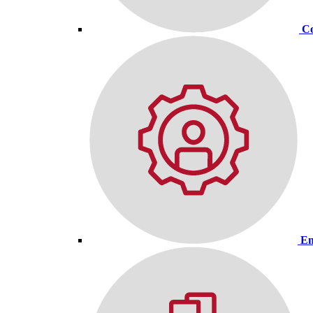
Co
En