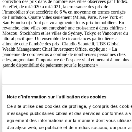
correction des prix dans de nombreuses villes observées par l’Index.
En effet, de mi-2020 à mi-2021, la croissance des prix de
l’immobilier s’est accélérée de 6 % en moyenne en termes corrigés
de l’inflation. Quatre villes seulement (Milan, Paris, New York et
San Francisco) n’ont pas vu augmenter leurs prix immobiliers. En
revanche, cinq villes ont enregistré une croissance à deux chiffres :
Moscou, Stockholm et les villes de Sydney, Tokyo et Vancouver du
littoral pacifique. Un ensemble de circonstances particulières a
alimenté cette flambée des prix. Claudio Saputelli, UBS Global
Wealth Management Chief Investment Office, explique : « La
pandémie de coronavirus a confiné de nombreuses personnes chez
elles, augmentant l’importance de l’espace vital et menant à une plus
grande disponibilité de paiement pour le logement ».
Des centres-villes en déclin et des zones extra-urbaines en plein
essor
Note d’information sur l’utilisation des cookies
La vie dans les villes a considérablement changé. Les confinements
ont poussé l’activité économique hors des centres-villes, vers les
Ce site utilise des cookies de profilage, y compris des cook
banlieues (parfois lointaines) et les villes-satellites. Il en va de même
messages publicitaires ciblés et des services conformes à 
pour la demande de biens immobiliers. En conséquence, au cours
également des informations sur la manière dont vous utilisez
des quatre derniers trimestres et pour la première fois depuis le début
des années 1990, les prix de l’immobilier dans les zones extra-
d'analyse web, de publicité et de médias sociaux, qui pourra