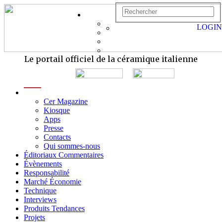
LOGIN
Le portail officiel de la céramique italienne
menu
Cer Magazine
Kiosque
Apps
Presse
Contacts
Qui sommes-nous
Éditoriaux Commentaires
Évènements
Responsabilité
Marché Économie
Technique
Interviews
Produits Tendances
Projets