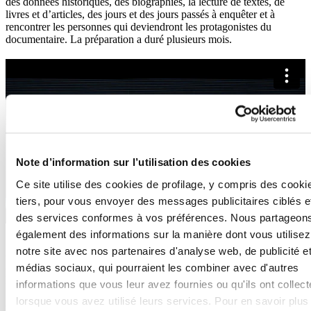
des données historiques, des biographies, la lecture de textes, de
livres et d’articles, des jours et des jours passés à enquêter et à
rencontrer les personnes qui deviendront les protagonistes du
documentaire. La préparation a duré plusieurs mois.
Note d’information sur l’utilisation des cookies
Ce site utilise des cookies de profilage, y compris des cooki
tiers, pour vous envoyer des messages publicitaires ciblés e
des services conformes à vos préférences. Nous partageon
également des informations sur la manière dont vous utilisez
Le projet de documentaire est né dans le cadre d’un projet plus vaste
notre site avec nos partenaires d'analyse web, de publicité e
consacré à la durabilité de l’industrie céramique italienne et devait
médias sociaux, qui pourraient les combiner avec d'autres
concerner quatre secteurs : les carreaux, les briques, les sanitaires et
la vaisselle. Plus facile à dire qu’à faire. La réalisatrice a donc
informations que vous leur avez fournies ou qu'ils ont collec
proposé une ligne narrative qui conduirait le spectateur à connaître
lorsque vous avez utilisé leurs services. Pour en savoir plus
ces spécialités via des interviews, principalement de femmes, et en