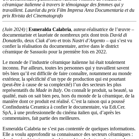
céramique italienne à travers le témoignage des femmes qui y
travaillent. Lauréat du prix Film Impresa Area Documentaria et du
prix Rivista del Cinematografo
(Juin 2024)
|
Esmeralda Calabria
, auteur-réalisatrice de l’œuvre –
documentariste et lauréate de nombreux prix dont trois
David di
Donatello
, deux
Ciak d’oro
et trois
Nastri d’Argento
– qui s’est vu
confier la réalisation du documentaire, arrive dans le district
céramique de Sassuolo pour la première fois en 2022.
Le monde de l’industrie céramique italienne lui était totalement
inconnu. Par ailleurs, toutes les personnes qui y travaillent savent
très bien qu’il est difficile de faire connaître, notamment au monde
extérieur, la spécificité d’un type de production qui est pourtant
(peut-être à cause de sa complexité) l’un des secteurs les plus
représentatifs du
Made in Italy
. On connaît le produit, sa beauté, sa
qualité, mais on sait bien peu, hors du monde de la céramique, de la
manière dont ce produit est réalisé. C’est la raison qui a poussé
Confindustria Ceramica à confier le documentaire, via Edi.Cer.
SpA, à une professionnelle du cinéma italien qui, d’après les
commentaires, fait partie des meilleures.
Esmeralda Calabria ne s’est pas contentée de quelques informations.
Elle a voulu approfondir sa connaissance des secteurs céramiques :