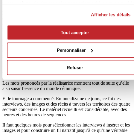
pour refuser de donner votre consentement à certains ou à t
traversant quatre territoires de production.
les cookies,
cliquez ici
. Pour donner votre consentement
Esmeralda Calabria déclare : « Il y a une histoire qui, depuis plus
Afficher les détails
cliquez sur « Tout accepter ». Si vous ne voulez pas de coo
d’un siècle, traverse notre pays, mêlant lieux, biographies,
compétences, entreprises, art, innovation et environnement, et qui a
de profilage, cliquez sur « Refuser ».
fait de l’Italie un pays d’excellence au niveau mondial : c’est
Tout accepter
l’histoire de la céramique. Le film est un voyage visuel et sonore à
travers certains épicentres de cette histoire racontée du point de vue
des femmes. Ce sont les femmes entrepreneurs, ouvrières, artistes et
Personnaliser
designers qui nous accompagnent dans la création d’un portrait
itinérant qui mêle les lieux de l’industrie aux merveilleux paysages
italiens, découvrant que dans la marche rythmée des machines de
plus en plus sophistiquées, des scanners à haute résolution et des
Refuser
équipements robotisés, il y a encore de la place pour les techniques
traditionnelles, et que l’œil humain reste un élément irremplaçable ».
Les mots prononcés par la réalisatrice montrent tout de suite qu’elle
a su saisir l’essence du monde céramique.
Et le tournage a commencé. En une dizaine de jours, ce fut des
interviews, des images et des récits à travers les territoires des quatre
secteurs concernés. Le matériel recueilli est considérable, avec des
heures et des heures de séquences.
Il faut quelques mois pour sélectionner les interviews à insérer et les
images et pour construire un fil narratif jusqu’à ce qu’une véritable