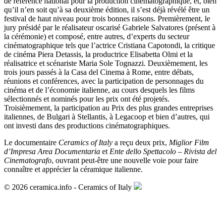
de référence national pour la production cinématographique, et, bien
qu’il n’en soit qu’à sa deuxième édition, il s’est déjà révélé être un
festival de haut niveau pour trois bonnes raisons. Premièrement, le
jury présidé par le réalisateur oscarisé Gabriele Salvatores (présent à
la cérémonie) et composé, entre autres, d’experts du secteur
cinématographique tels que l’actrice Cristiana Capotondi, la critique
de cinéma Piera Detassis, la productrice Elisabetta Olmi et la
réalisatrice et scénariste Maria Sole Tognazzi. Deuxièmement, les
trois jours passés à la Casa del Cinema à Rome, entre débats,
réunions et conférences, avec la participation de personnages du
cinéma et de l’économie italienne, au cours desquels les films
sélectionnés et nominés pour les prix ont été projetés.
Troisièmement, la participation au Prix des plus grandes entreprises
italiennes, de Bulgari à Stellantis, à Legacoop et bien d’autres, qui
ont investi dans des productions cinématographiques.
Le documentaire
Ceramics of Italy
a reçu deux prix,
Miglior
Film
d’Impresa Area Documentaria
et
Ente dello Spettacolo – Rivista del
Cinematografo
, ouvrant peut-être une nouvelle voie pour faire
connaître et apprécier la céramique italienne.
© 2026 ceramica.info - Ceramics of Italy
Archives >
< Article précédent