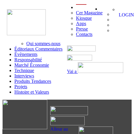
menu
Cer Magazine
LOGIN
Kiosque
Apps
Presse
Contacts
Qui sommes-nous
Éditoriaux Commentaires
Évènements
Responsabilité
Marché Économie
Technique
Vai a
Interviews
Produits Tendances
Projets
Histoire et Valeurs
Alleur au