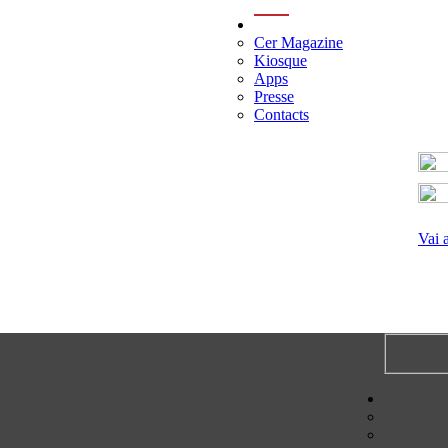
menu
Cer Magazine
Kiosque
Apps
Presse
Contacts
Vai 