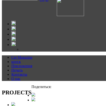
Go to
Cer Magazine
киоск
Приложения
Печать
Контакты
О нас
Поделиться:
PROJECTS