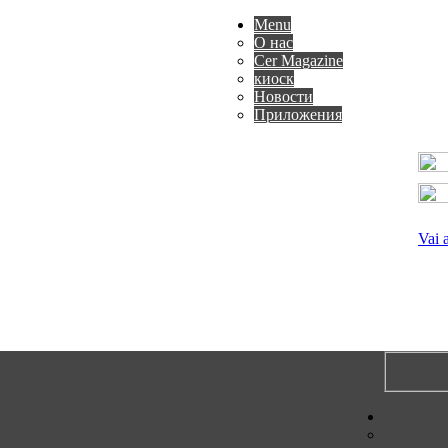
Menu
О нас
Cer Magazine
киоск
Новости
Приложения
Vai 