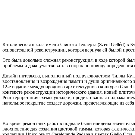
Католическая школа имени Святого Геллерта (Szent Gellért) в 
основательной реконструкции, которая вернула ей былой прес
Это была довольно сложная реконструкция, в ходе которой б
проблемы и даже участвовать в спорах по поводу определения 
Дизайн интерьера, выполненный под руководством Чиллы Кутлик 
восстановления и возрождения памяти и души оригинального з
12-е издание международного архитектурного конкурса Grand 
контексте реконструкции исторического здания, новый плиточ
Реинтерпретация схемы укладки, продиктованная подражанием 
напольное покрытие создает дорожки, представляющие из себя
Во время ремонтных работ в подвале были найдены значительн
вдохновение для создания цветовой гаммы, которая фактическ
коллекции Unicolore от Casalgrande Padana в цветах Giallo Ocra, G