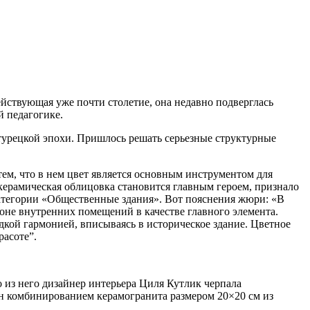
ействующая уже почти столетие, она недавно подверглась
й педагогике.
турецкой эпохи. Пришлось решать серьезные структурные
 тем, что в нем цвет является основным инструментом для
керамическая облицовка становится главным героем, признало
 категории «Общественные здания». Вот пояснения жюри: «В
оне внутренних помещений в качестве главного элемента.
кой гармонией, вписываясь в историческое здание. Цветное
расоте”.
 из него дизайнер интерьера Циля Кутлик черпала
ен комбинированием керамогранита размером 20×20 см из