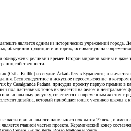
Будапеште является одним из исторических учреждений города. Д
тиж, объединив традиции и историю, основанную на современно
ыли обнаружены реликвии времен Второй мировой войны и даже 
границ собственности.
(Csilla Kutlik ) из студии Árkád-Terv в Будапеште, отличается
дания. Беспрецедентное и искусное переосмысление, в котором 
Prix by Casalgrande Padana, присудив проекту первую премию в
ный пол пастельных тонов выделяется на белом и нейтральном ф
оригинальному рисунку, сочетается с современным жестом с ред
 элемент дизайна, который приобщает юных учеников школы к к
ые части оригинального напольного покрытия 19 века, и именно
и является главной частью проекта. Керамический ковер составл
rigio Cenere, Grigio Perla, Rosso Mattone и Verde.