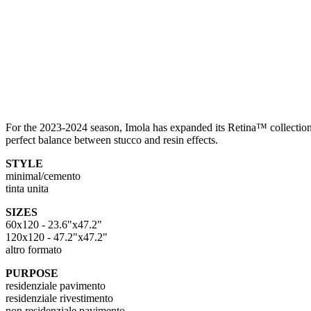
For the 2023-2024 season, Imola has expanded its Retina™ collection wi
perfect balance between stucco and resin effects.
STYLE
minimal/cemento
tinta unita
SIZES
60x120 - 23.6"x47.2"
120x120 - 47.2"x47.2"
altro formato
PURPOSE
residenziale pavimento
residenziale rivestimento
non residenziale pavimento