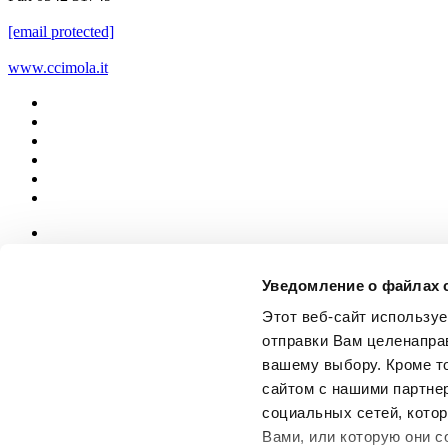
[email protected]
www.ccimola.it
News
aziende
Уведомление о файлах 
Articoli
Этот веб-сайт использу
О нас
отправки Вам целенапра
Mog 231/01
вашему выбору. Кроме т
Privacy
сайтом с нашими партне
Cookie Policy
Credits
социальных сетей, котор
Вами, или которую они с
Edi.Cer S.p.a. Società unipersonale