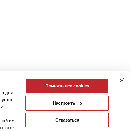
Принять все cookies
он для
уг по
Настроить
им
Отказаться
нной им
хотите