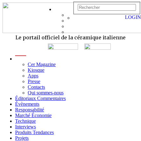
LOGIN
Le portail officiel de la céramique italienne
menu
Cer Magazine
Kiosque
Apps
Presse
Contacts
Qui sommes-nous
Éditoriaux Commentaires
Évènements
Responsabilité
Marché Économie
Technique
Interviews
Produits Tendances
Projets