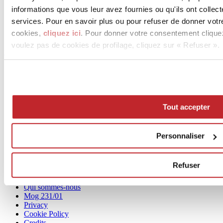
informations que vous leur avez fournies ou qu'ils ont collect
Fax 0542 31749
services. Pour en savoir plus ou pour refuser de donner votr
cookies,
cliquez ici
. Pour donner votre consentement clique
[email protected]
voulez pas de cookies de profilage, cliquez sur « Refuser ».
www.ccimola.it
Tout accepter
Personnaliser
News
aziende
Refuser
Articoli
Qui sommes-nous
Mog 231/01
Privacy
Cookie Policy
Credits