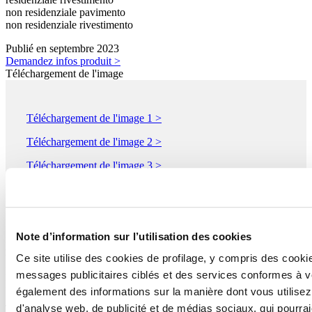
non residenziale pavimento
non residenziale rivestimento
Publié en septembre 2023
Demandez infos produit >
Téléchargement de l'image
Téléchargement de l'image 1 >
Téléchargement de l'image 2 >
Téléchargement de l'image 3 >
Téléchargement de l'image 4 >
IMOLACERAMICA - COOPERATIVA CERAMICA
Note d’information sur l’utilisation des cookies
D'IMOLA S.c.
Ce site utilise des cookies de profilage, y compris des cook
Via Vittorio Veneto 13
IMOLA, 40026
messages publicitaires ciblés et des services conformes à 
Bologna
également des informations sur la manière dont vous utilisez
d'analyse web, de publicité et de médias sociaux, qui pourra
Tèl. 0542 601601