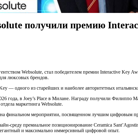
solute получили премию Interac
нтством Websolute, стал победителем премии Interactive Key Awar
для люксовых брендов.
 Key — одного из старейших и наиболее авторитетных итальянс
26 года, в Joey’s Place в Милане. Награду получили Филиппо Ма
отдела маркетинга Websolute.
и на финальном мероприятии, посвященном лучшим цифровым пр
айн-среду премиальное позиционирование Ceramica Sant’Agostin
элегантный и максимально иммерсивный цифровой опыт.