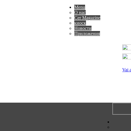
Menu
О нас
Cer Magazine
киоск
Новости
Приложения
Vai 