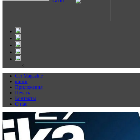
Go to
Cer Magazine
киоск
Приложения
Печать
Контакты
О нас