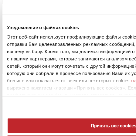
Stile
CASALGRANDE PADANA
Уведомление о файлах cookies
Этот веб-сайт использует профилирующие файлы cookies
отправки Вам целенаправленных рекламных сообщений, 
вашему выбору. Кроме того, мы делимся информацией о
с нашими партнерами, которые занимаются анализом ве
сетей, который они могут сочетать с другой информацие
которую они собрали в процессе пользования Вами их ус
больше или отказаться от всех или некоторых cookies
н
Terrazzotech
выражено нажатием клавиши «Принять все cookies». Ес
CASALGRANDE PADANA
профилирующих cookies, вы можете отказаться, нажав н
Принять все cookie