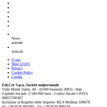
News
aziende
Articoli
О нас
Mog 231/01
Privacy
Cookie Policy
Credits
Edi.Cer S.p.a. Società unipersonale
Viale Monte Santo, 40 - 41049 Sassuolo (MO) - Italy
Capitale Sociale: 2.500.000 euro - Codice fiscale e P.IVA
00853700367
Iscrizione al Registro delle Imprese: REA Modena 189678
tel. +39 0536 804585 - fax +39 0536 806510