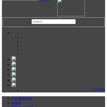
Go to
LOGIN
Cer Magazine
киоск
Приложения