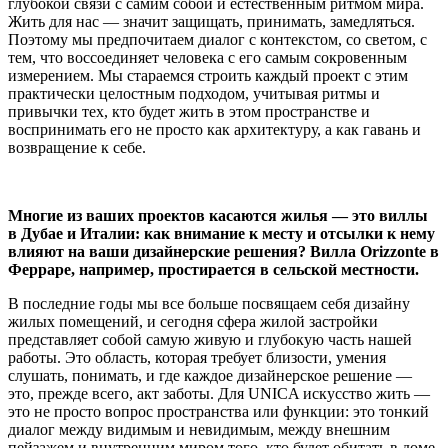
глубокой связи с самим собой и естественным ритмом мира.
Жить для нас — значит защищать, принимать, замедляться.
Поэтому мы предпочитаем диалог с контекстом, со светом, с
тем, что воссоединяет человека с его самым сокровенным
измерением. Мы стараемся строить каждый проект с этим
практически целостным подходом, учитывая ритмы и
привычки тех, кто будет жить в этом пространстве и
воспринимать его не просто как архитектуру, а как гавань и
возвращение к себе.
Многие из ваших проектов касаются жилья — это виллы
в Дубае и Италии: как внимание к месту и отсылки к нему
влияют на ваши дизайнерские решения? Вилла Orizzonte в
Ферраре, например, простирается в сельской местности.
В последние годы мы все больше посвящаем себя дизайну
жилых помещений, и сегодня сфера жилой застройки
представляет собой самую живую и глубокую часть нашей
работы. Это область, которая требует близости, умения
слушать, понимать, и где каждое дизайнерское решение —
это, прежде всего, акт заботы. Для UNICA искусство жить —
это не просто вопрос пространства или функции: это тонкий
диалог между видимым и невидимым, между внешним
пейзажем и внутренним миром того, кто будет обитать в доме.