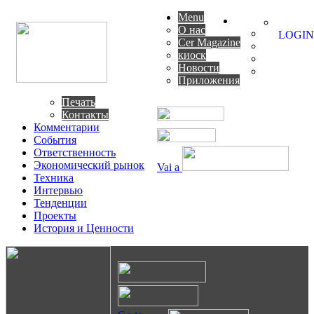
Menu
О нас
LOGIN
Cer Magazine
киоск
Новости
Приложения
Печать
Контакты
Комментарии
События
Ответственность
Экономический рынок
Vai a
Техника
Интервью
Тенденции
Проекты
История и Ценности