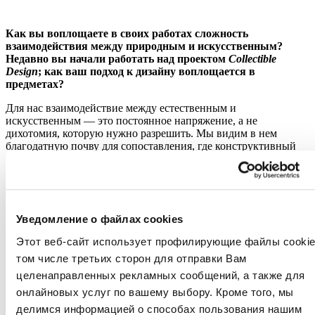
Как вы воплощаете в своих работах сложность
взаимодействия между природным и искусственным?
Недавно вы начали работать над проектом
Collectible
Design
; как ваш подход к дизайну воплощается в
предметах?
Для нас взаимодействие между естественным и
искусственным — это постоянное напряжение, а не
дихотомия, которую нужно разрешить. Мы видим в нем
благодатную почву для сопоставления, где конструктивный
интеллект человека не противостоит природе, а может стать
ее дружественным продолжением. Проектирование означает
вступление в отношения с живым, с местом, с материей, с
теми, кто будет его населять, и поиск формы, которая не
навязывает, а раскрывает.
Уведомление о файлах cookies
В наших жилых проектах это выражается в постоянном учете
потребностей людей и контекста. В предметном дизайне этот
Этот веб-сайт использует профилирующие файлы cookie
поиск становится еще более радикальным и личным. Каждый
том числе третьих сторон для отправки Вам
предмет становится возможностью выразить себя без
ограничений, создать присутствие, порог между
целенаправленных рекламных сообщений, а также для
человеческим действием и геологической памятью. Такой
онлайновых услуг по вашему выбору. Кроме того, мы
подход естественным образом привел нас к открытию
делимся информацией о способах пользования нашим
Creations, нашего отдела
коллекционного дизайна
. Наша первая