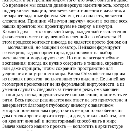
Со временем мы создали дизайнерскую идентичность, которая
подчеркивает эмоции, человеческие отношения и желания, а
не заранее заданные формы. Форма, если она есть, является
следствием. Принцип «Изнутри наружу» лежит в основе всех
наших проектов: мы проектируем не сверху, а изнутри.
Каждый дом — это отдельный мир, рожденный из сплетения
физического места и душевной вселенной его обитателя. В
этом процессе контекст никогда не является просто фоном: он
— молчаливый, но мощный соавтор. Пейзажи формируют
геометрию, задают ориентиры, вдохновляют на выбор
материалов и модулируют свет. Но они не всегда требуют
воспевания: иногда их нужно созерцать в тишине, скрывать
или даже отрицать, чтобы сохранить пространство для
уединения и внутреннего мира. Вилла Orizzonte стала одним
из первых проектов, воплотивших это видение. Ее линейная
геометрия проистекает не из формальной виртуозности, а из
умения слушать: следовать за течением реки, омывающей
границы участка, подчиняться ее направлению, принимать ее
ритм. Весь проект развивается как ответ на это присутствие и
завершается благодаря глубокому диалогу с заказчиком,
который позволил нам представить не просто «особенный»
дом с точки зрения архитектуры, а дом, уникальный тем, что
он хранит: личный и неповторимый способ жить в мире.
Задача каждого нашего проекта — воплотить в архитектуре