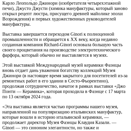
Карло Леопольдо Джинори (изобретателя четырехэтажной
печи), Джусто Джусти (химика мануфактуры, который заново
открыл рецепт люстра, присущего древней майолике эпохи
Возрождения) и первых художественных руководителей
мануфактуры.
Выставка завершается переходом Ginori к полноценной
промышленности и обращается к XX веку, когда недавно
созданная компания Richard-Ginori основала большую часть
своего процветания на производстве электротехнического
фарфора, который обычно не выставляется в музеях.
Этой выставкой Международный музей керамики Фаэнцы
вновь отдает дань уважения богатству коллекций Музея
Джинори (в настоящее время закрытого для посетителей из-за
ремонтных работ в его здании в Сесто-Фьорентино),
продолжая сотрудничество, начатое в рамках выставки «Джо
Понти — Керамика», которая проходила в Фаэнце с 17 марта
по 13 октября 2024 года.
«Эта выставка является частью программы нашего музея,
направленной на популяризацию итальянских мануфактур,
которые вошли в историю итальянской керамики, —
продолжает директор Музея Фаэнцы Клаудия Казали. —
Ginori — это синоним элегантности, но также и