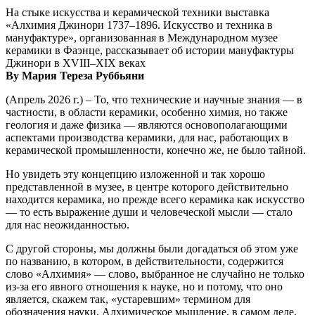
На стыке искусства и керамической техники выставка
«Алхимия Джинори 1737–1896. Искусство и техника в
мануфактуре», организованная в Международном музее
керамики в Фаэнце, рассказывает об истории мануфактуры
Джинори в XVIII–XIX веках
By Мария Тереза Руббьяни
(Апрель 2026 г.) – То, что технические и научные знания — в
частности, в области керамики, особенно химия, но также
геология и даже физика — являются основополагающими
аспектами производства керамики, для нас, работающих в
керамической промышленности, конечно же, не было тайной.
Но увидеть эту концепцию изложенной и так хорошо
представленной в музее, в центре которого действительно
находится керамика, но прежде всего керамика как искусство
— то есть выражение души и человеческой мысли — стало
для нас неожиданностью.
С другой стороны, мы должны были догадаться об этом уже
по названию, в котором, в действительности, содержится
слово «Алхимия» — слово, выбранное не случайно не только
из-за его явного отношения к науке, но и потому, что оно
является, скажем так, «устаревшим» термином для
обозначения науки. Алхимическое мышление, в самом деле,