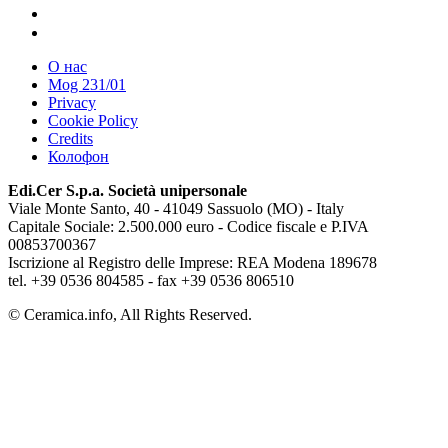
О нас
Mog 231/01
Privacy
Cookie Policy
Credits
Колофон
Edi.Cer S.p.a. Società unipersonale
Viale Monte Santo, 40 - 41049 Sassuolo (MO) - Italy
Capitale Sociale: 2.500.000 euro - Codice fiscale e P.IVA
00853700367
Iscrizione al Registro delle Imprese: REA Modena 189678
tel. +39 0536 804585 - fax +39 0536 806510
© Ceramica.info, All Rights Reserved.