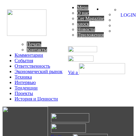
Menu
О нас
LOGIN
Cer Magazine
киоск
Новости
Приложения
Печать
Контакты
Комментарии
События
Ответственность
Экономический рынок
Vai a
Техника
Интервью
Тенденции
Проекты
История и Ценности