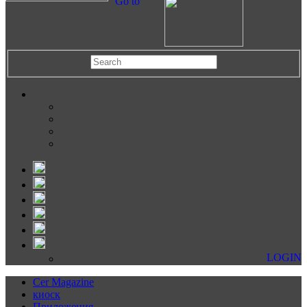
Go to
LOGIN
Cer Magazine
киоск
Приложения