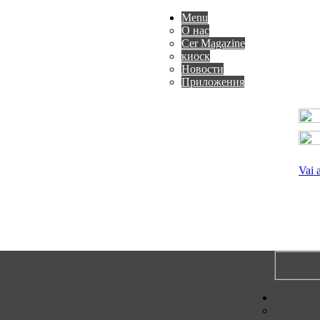
Menu
О нас
Cer Magazine
киоск
Новости
Приложения
Vai 