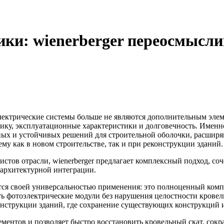
ки: wienerberger переосмысл
ектрические системы больше не являются дополнительным элем
ику, эксплуатационные характеристики и долговечность. Именн
нных и устойчивых решений для строительной оболочки, расши
 как в новом строительстве, так и при реконструкции зданий.
стов отрасли, wienerberger предлагает комплексный подход, со
архитектурной интеграции.
 своей универсальностью применения: это полноценный компл
 фотоэлектрические модули без нарушения целостности кровель
нструкции зданий, где сохранение существующих конструкций и
ментов и позволяет быстро восстановить кровельный скат, сокр