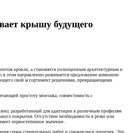
ивает крышу будущего
ентом кровли, а становятся полноценным архитектурным и
о в этом направлении развивается предложение компании
ряющего свой ассортимент решениями, превращающими
четающий простоту монтажа, совместимость с
ект, разработанный для адаптации к различным профилям
ного покрытия. Отсутствие необходимости в резке или
меет первостепенное значение.
ащая сроки строительных работ и снижая риск протечек. Это