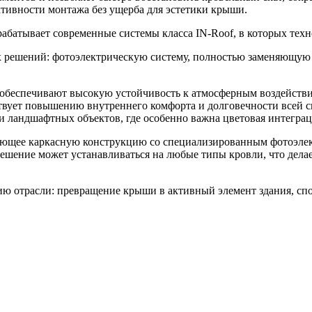
ктивности монтажа без ущерба для эстетики крыши.
рабатывает современные системы класса IN-Roof, в которых тех
ных решений: фотоэлектрическую систему, полностью заменяющ
 обеспечивают высокую устойчивость к атмосферным воздействия
твует повышению внутреннего комфорта и долговечности всей с
и ландшафтных объектов, где особенно важна цветовая интеграц
тающее каркасную конструкцию со специализированным фотоэле
шение может устанавливаться на любые типы кровли, что делает 
ию отрасли: превращение крыши в активный элемент здания, с