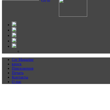
Go to
Cer Magazine
киоск
Приложения
Печать
Контакты
О нас