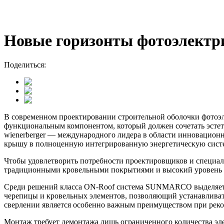
Новые горизонты фотоэлектри
Поделиться:
В современном проектировании строительной оболочки фотоэл
функциональным компонентом, который должен сочетать эстет
wienerberger — международного лидера в области инновацио
крышу в полноценную интегрированную энергетическую систему
Чтобы удовлетворить потребности проектировщиков и специали
традиционными кровельными покрытиями и высокий уровень 
Среди решений класса ON-Roof система SUNMARCO выделяется
черепицы и кровельных элементов, позволяющий устанавливать
сверлении является особенно важным преимуществом при реко
Монтаж требует демонтажа лишь ограниченного количества эле