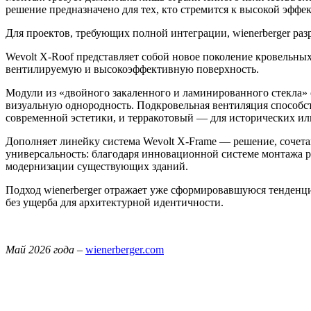
решение предназначено для тех, кто стремится к высокой эффе
Для проектов, требующих полной интеграции, wienerberger раз
Wevolt X-Roof представляет собой новое поколение кровель
вентилируемую и высокоэффективную поверхность.
Модули из «двойного закаленного и ламинированного стекла»
визуальную однородность. Подкровельная вентиляция способс
современной эстетики, и терракотовый — для исторических ил
Дополняет линейку система Wevolt X-Frame — решение, соче
универсальность: благодаря инновационной системе монтажа ре
модернизации существующих зданий.
Подход wienerberger отражает уже сформировавшуюся тенденц
без ущерба для архитектурной идентичности.
Май 2026 года
–
wienerberger.com