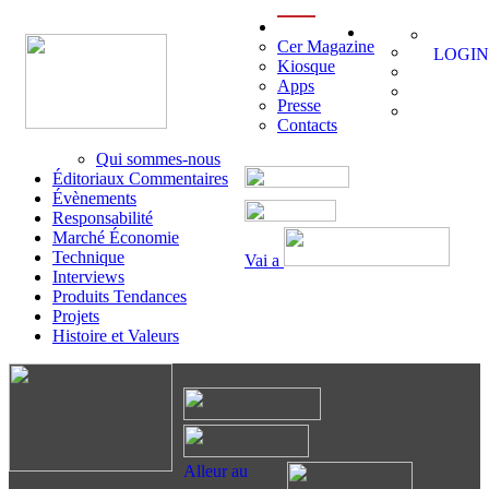
menu
Cer Magazine
LOGIN
Kiosque
Apps
Presse
Contacts
Qui sommes-nous
Éditoriaux Commentaires
Évènements
Responsabilité
Marché Économie
Technique
Vai a
Interviews
Produits Tendances
Projets
Histoire et Valeurs
Alleur au