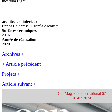
Incertum Light
architecte d'intérieur
Enrica Calabrese | Cromìa Architetti
Surfaces céramiques
ABK
Année de réalisation
2020
Archives >
< Article précédent
Projets >
Article suivant >
Cer Magazine International 67
01-02.2024