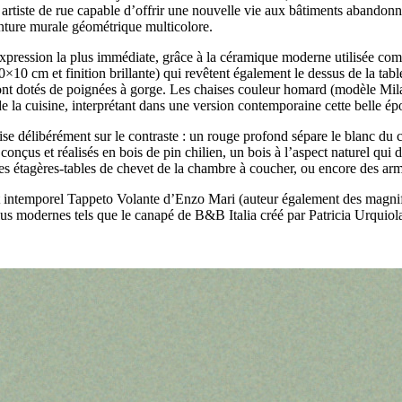
rtiste de rue capable d’offrir une nouvelle vie aux bâtiments abandonnés : 
inture murale géométrique multicolore.
 expression la plus immédiate, grâce à la céramique moderne utilisée com
0 cm et finition brillante) qui revêtent également le dessus de la tabl
 sont dotés de poignées à gorge. Les chaises couleur homard (modèle Mi
 la cuisine, interprétant dans une version contemporaine cette belle é
se délibérément sur le contraste : un rouge profond sépare le blanc du c
us et réalisés en bois de pin chilien, un bois à l’aspect naturel qui don
s étagères-tables de chevet de la chambre à coucher, ou encore des armo
t intemporel Tappeto Volante d’Enzo Mari (auteur également des magnifi
lus modernes tels que le canapé de B&B Italia créé par Patricia Urquio