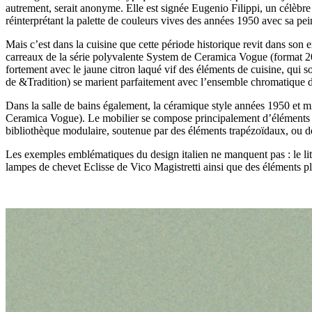
autrement, serait anonyme. Elle est signée Eugenio Filippi, un célèbre a
réinterprétant la palette de couleurs vives des années 1950 avec sa pe
Mais c’est dans la cuisine que cette période historique revit dans son
carreaux de la série polyvalente System de Ceramica Vogue (format 20×1
fortement avec le jaune citron laqué vif des éléments de cuisine, qui
de &Tradition) se marient parfaitement avec l’ensemble chromatique de
Dans la salle de bains également, la céramique style années 1950 et mi
Ceramica Vogue). Le mobilier se compose principalement d’éléments conç
bibliothèque modulaire, soutenue par des éléments trapézoïdaux, ou de
Les exemples emblématiques du design italien ne manquent pas : le li
lampes de chevet Eclisse de Vico Magistretti ainsi que des éléments p