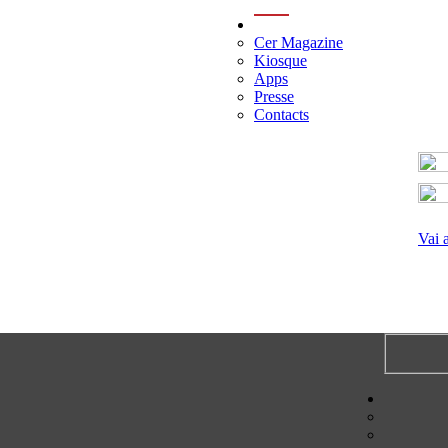
menu
Cer Magazine
Kiosque
Apps
Presse
Contacts
Vai 