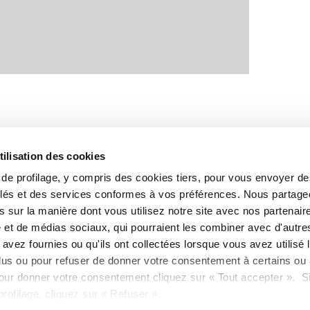
tilisation des cookies
s de profilage, y compris des cookies tiers, pour vous envoyer d
blés et des services conformes à vos préférences. Nous partag
 sur la manière dont vous utilisez notre site avec nos partenair
é et de médias sociaux, qui pourraient les combiner avec d'autre
avez fournies ou qu'ils ont collectées lorsque vous avez utilisé 
lus ou pour refuser de donner votre consentement à certains ou 
our donner votre consentement cliquez sur « Tout accepter ». S
67
rofilage, cliquez sur « Refuser ».