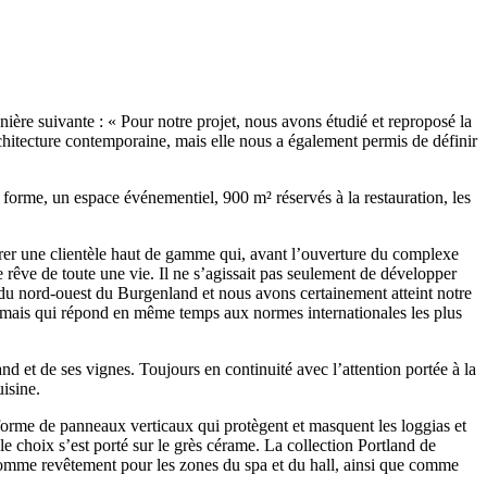
ière suivante : « Pour notre projet, nous avons étudié et reproposé la
rchitecture contemporaine, mais elle nous a également permis de définir
forme, un espace événementiel, 900 m² réservés à la restauration, les
attirer une clientèle haut de gamme qui, avant l’ouverture du complexe
e rêve de toute une vie. Il ne s’agissait pas seulement de développer
l du nord-ouest du Burgenland et nous avons certainement atteint notre
le, mais qui répond en même temps aux normes internationales les plus
d et de ses vignes. Toujours en continuité avec l’attention portée à la
uisine.
us forme de panneaux verticaux qui protègent et masquent les loggias et
e choix s’est porté sur le grès cérame. La collection Portland de
omme revêtement pour les zones du spa et du hall, ainsi que comme