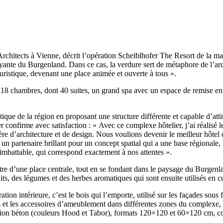
chitects à Vienne, décrit l’opération Scheiblhofer The Resort de la man
doyante du Burgenland. Dans ce cas, la verdure sert de métaphore de l’a
ouristique, devenant une place animée et ouverte à tous ».
18 chambres, dont 40 suites, un grand spa avec un espace de remise en 
ristique de la région en proposant une structure différente et capable d’
 confirme avec satisfaction : « Avec ce complexe hôtelier, j’ai réalisé l
ière d’architecture et de design. Nous voulions devenir le meilleur hôte
lu un partenaire brillant pour un concept spatial qui a une base régiona
imbattable, qui correspond exactement à nos attentes ».
re d’une place centrale, tout en se fondant dans le paysage du Burgenlan
its, des légumes et des herbes aromatiques qui sont ensuite utilisés en c
ation intérieure, c’est le bois qui l’emporte, utilisé sur les façades so
 et les accessoires d’ameublement dans différentes zones du complexe, l
ation béton (couleurs Hood et Tabor), formats 120×120 et 60×120 cm, c