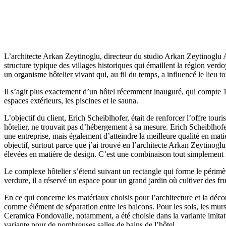
L’architecte Arkan Zeytinoglu, directeur du studio Arkan Zeytinoglu Ar
structure typique des villages historiques qui émaillent la région ver
un organisme hôtelier vivant qui, au fil du temps, a influencé le lieu t
Il s’agit plus exactement d’un hôtel récemment inauguré, qui compte 1
espaces extérieurs, les piscines et le sauna.
L’objectif du client, Erich Scheiblhofer, était de renforcer l’offre tou
hôtelier, ne trouvait pas d’hébergement à sa mesure. Erich Scheiblhofer
une entreprise, mais également d’atteindre la meilleure qualité en mat
objectif, surtout parce que j’ai trouvé en l’architecte Arkan Zeytinog
élevées en matière de design. C’est une combinaison tout simplement 
Le complexe hôtelier s’étend suivant un rectangle qui forme le périmèt
verdure, il a réservé un espace pour un grand jardin où cultiver des fru
En ce qui concerne les matériaux choisis pour l’architecture et la décor
comme élément de séparation entre les balcons. Pour les sols, les murs
Ceramica Fondovalle, notamment, a été choisie dans la variante imit
variante pour de nombreuses salles de bains de l’hôtel.