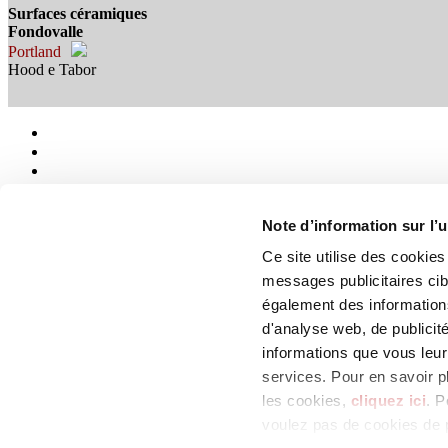
Surfaces céramiques
Fondovalle
Portland
Hood e Tabor
Note d’information sur l’u
Ce site utilise des cookie
Qui sommes-nous
Mog 231/01
messages publicitaires ci
Privacy
également des informations
Cookie Policy
d'analyse web, de publicit
Credits
Colophon
informations que vous leur 
services. Pour en savoir p
Edi.Cer S.p.a. Società unipersonale
les cookies,
cliquez ici
. P
Viale Monte Santo, 40 - 41049 Sassuolo (MO) - Italy
Capitale Sociale: 2.500.000 euro - Codice fiscale e P.IVA 008537003
voulez pas de cookies de p
Iscrizione al Registro delle Imprese: REA Modena 189678