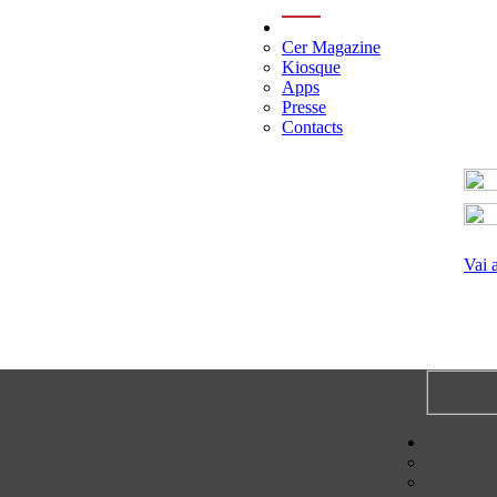
menu
Cer Magazine
Kiosque
Apps
Presse
Contacts
Vai 