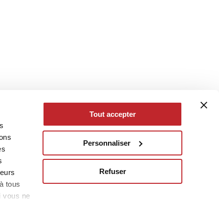
Tout accepter
es
eons
Personnaliser
es
s
Refuser
leurs
à tous
i vous ne