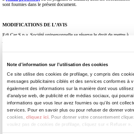
sont fournies dans le présent document.
MODIFICATIONS DE L’AVIS
Edi.Cer S.p.a. Société unipersonnelle se réserve le droit de mettre à
jour cet avis d’information pour l’adapter à la législation en vigueur
et de prendre en considération les suggestions faites par les
employés, les clients, les collaborateurs et les utilisateurs. En cas de
changements de la part d’Edi.Cer S.p.a. Société unipersonnelle, la
politique de confidentialité figurant à la page dédiée et à la page
Note d’information sur l’utilisation des cookies
d’accueil du site
ceramica.info
sera rapidement mise à jour.
Ce site utilise des cookies de profilage, y compris des cook
messages publicitaires ciblés et des services conformes à 
DROITS DE LA PERSONNE CONCERNÉE
également des informations sur la manière dont vous utilisez
Règlement UE 2016/679 : Articles 15, 16, 17, 18, 19, 20, 21, 22 –
d'analyse web, de publicité et de médias sociaux, qui pourra
Droits de la personne concernée
informations que vous leur avez fournies ou qu'ils ont collect
1. La personne concernée a le droit d’obtenir la confirmation de
services. Pour en savoir plus ou pour refuser de donner votr
l’existence ou non de données personnelles la concernant, même si
cookies,
cliquez ici
. Pour donner votre consentement clique
elles ne sont pas encore enregistrées, leur communication sous une
voulez pas de cookies de profilage, cliquez sur « Refuser ».
forme intelligible et la possibilité de déposer une plainte auprès de
l’Autorité de contrôle.