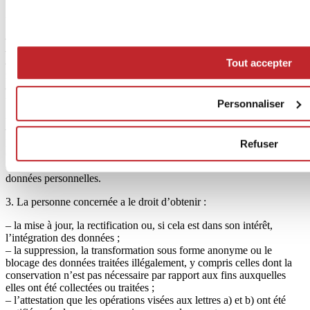
2. La personne concernée a le droit d’obtenir l’indication :
– de l’origine des données personnelles ;
– des finalités et des méthodes de traitement ;
Tout accepter
– de la logique appliquée en cas de traitement effectué avec des
moyens électroniques ;
– des données d’identification du titulaire, des responsables du
traitement et du représentant désigné, conformément à l’article 5,
Personnaliser
e
2
alinéa ;
– des sujets ou catégories de sujets auxquels les données
personnelles peuvent être communiquées ou qui peuvent en prendre
Refuser
connaissance en leur qualité de représentant désigné sur le territoire
de l’État, de responsables ou de personnes autorisées à traiter les
données personnelles.
3. La personne concernée a le droit d’obtenir :
– la mise à jour, la rectification ou, si cela est dans son intérêt,
l’intégration des données ;
– la suppression, la transformation sous forme anonyme ou le
blocage des données traitées illégalement, y compris celles dont la
conservation n’est pas nécessaire par rapport aux fins auxquelles
elles ont été collectées ou traitées ;
– l’attestation que les opérations visées aux lettres a) et b) ont été