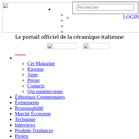
LOGIN
Le portail officiel de la céramique italienne
menu
Cer Magazine
Kiosque
Apps
Presse
Contacts
Qui sommes-nous
Éditoriaux Commentaires
Évènements
Responsabilité
Marché Économie
Technique
Interviews
Produits Tendances
Projets