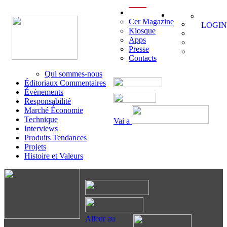
menu
Cer Magazine
LOGIN
Kiosque
Apps
Presse
Contacts
Qui sommes-nous
Éditoriaux Commentaires
Évènements
Responsabilité
Marché Économie
Technique
Vai a
Interviews
Produits Tendances
Projets
Histoire et Valeurs
Alleur au