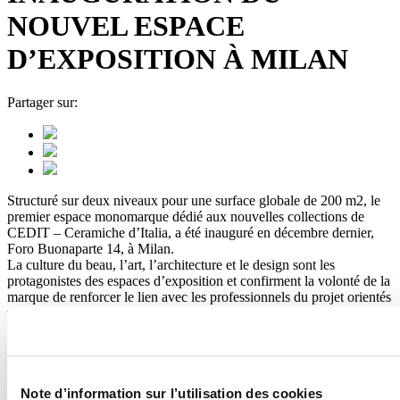
NOUVEL ESPACE
D’EXPOSITION À MILAN
Partager sur:
Structuré sur deux niveaux pour une surface globale de 200 m2, le
premier espace monomarque dédié aux nouvelles collections de
CEDIT – Ceramiche d’Italia, a été inauguré en décembre dernier,
Foro Buonaparte 14, à Milan.
La culture du beau, l’art, l’architecture et le design sont les
protagonistes des espaces d’exposition et confirment la volonté de la
marque de renforcer le lien avec les professionnels du projet orientés
vers le design d’intérieur haut de gamme.
L’Espace CEDIT, réalisé dans une continuité de style avec celui de
Fiorano Modenese – tous deux définis selon un projet d’architecture
signé par le studio turinois BRH+ –, entend plonger le visiteur dans
une atmosphère dense de renvois à l’histoire de cette réalité
Note d’information sur l’utilisation des cookies
productive et aux signes qui la distinguent. Le rez-de-chaussée est