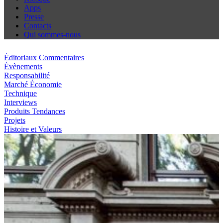
Apps
Presse
Contacts
Qui sommes-nous
Éditoriaux Commentaires
Évènements
Responsabilité
Marché Économie
Technique
Interviews
Produits Tendances
Projets
Histoire et Valeurs