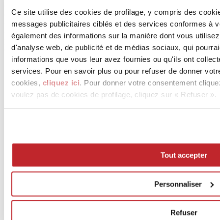
destiné à accueillir les installations spécifiques qui se succéderont et
Ce site utilise des cookies de profilage, y compris des cook
qui permettront d’interpréter de manière originale les différents
contenus des recherches CEDIT. Au sous-sol, l’exposition des dalles
messages publicitaires ciblés et des services conformes à 
céramiques appartenant aux collections spéciales reflète une
également des informations sur la manière dont vous utilisez
proposition environnementale originale très expressive, dotée de
d'analyse web, de publicité et de médias sociaux, qui pourra
contributions multimédias.
informations que vous leur avez fournies ou qu'ils ont collect
News des entreprises >
services. Pour en savoir plus ou pour refuser de donner votr
cookies,
cliquez ici
. Pour donner votre consentement clique
voulez pas de cookies de profilage, cliquez sur « Refuser ».
Tout accepter
News
aziende
Personnaliser
Articoli
Qui sommes-nous
Mog 231/01
Refuser
Privacy