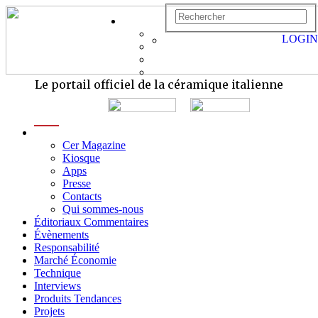
LOGIN
Le portail officiel de la céramique italienne
menu
Cer Magazine
Kiosque
Apps
Presse
Contacts
Qui sommes-nous
Éditoriaux Commentaires
Évènements
Responsabilité
Marché Économie
Technique
Interviews
Produits Tendances
Projets