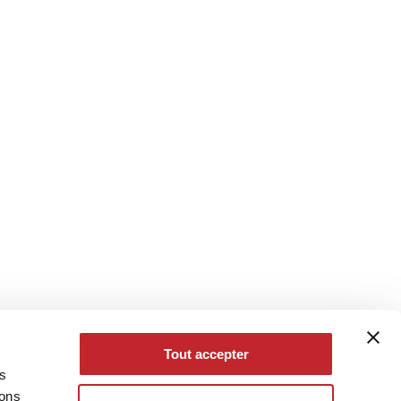
Tout accepter
es
eons