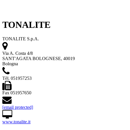
TONALITE
TONALITE S.p.A.
Via A. Costa 4/8
SANT'AGATA BOLOGNESE, 40019
Bologna
Tèl. 051957253
Fax 051957650
[email protected]
www.tonalite.it