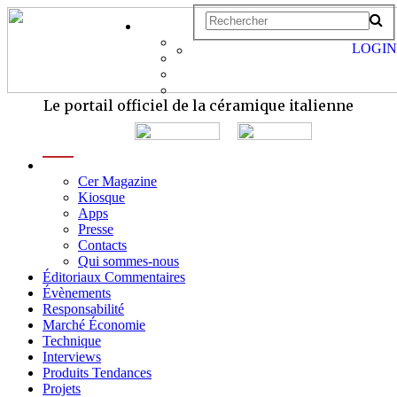
LOGIN
Le portail officiel de la céramique italienne
menu
Cer Magazine
Kiosque
Apps
Presse
Contacts
Qui sommes-nous
Éditoriaux Commentaires
Évènements
Responsabilité
Marché Économie
Technique
Interviews
Produits Tendances
Projets