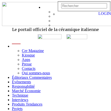
LOGIN
Le portail officiel de la céramique italienne
menu
Cer Magazine
Kiosque
Apps
Presse
Contacts
Qui sommes-nous
Éditoriaux Commentaires
Évènements
Responsabilité
Marché Économie
Technique
Interviews
Produits Tendances
Projets