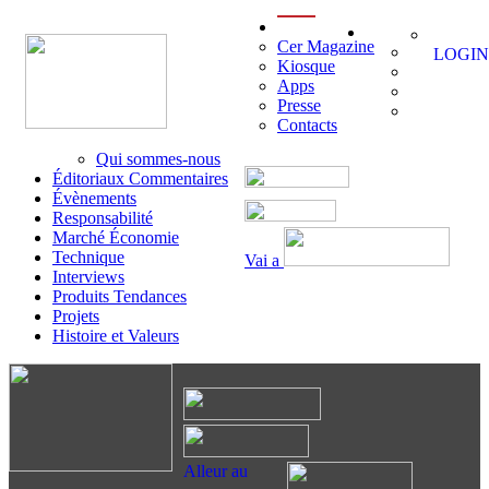
menu
Cer Magazine
LOGIN
Kiosque
Apps
Presse
Contacts
Qui sommes-nous
Éditoriaux Commentaires
Évènements
Responsabilité
Marché Économie
Technique
Vai a
Interviews
Produits Tendances
Projets
Histoire et Valeurs
Alleur au