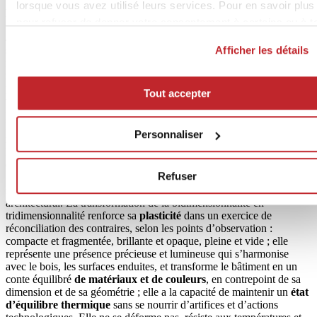
lorsque vous avez utilisé leurs services. Pour en savoir plus
Les intelligences de la céramique
pour refuser de donner votre consentement à certains ou à t
J’ai identifié cinq « intelligences » dans la céramique qui
les cookies,
cliquez ici
. Pour donner votre consentement
s’expriment dans mes architectures, souvent ensemble, parfois
Afficher les détails
cliquez sur « Tout accepter ». Si vous ne voulez pas de coo
individuellement. Je pense qu’il y en a beaucoup plus, un millier de
de profilage, cliquez sur « Refuser ».
nuances et de sensibilités : la céramique exprime la capacité de
parler et de raconter l’histoire du bâtiment, elle se réapproprie de sa
Tout accepter
valeur en tant que matériau et la capacité poétique et narrative de «
penser par le matériau ».
Dans la céramique, la relation n’est jamais seulement entre le
Personnaliser
matériau et l’architecture, l’échelle urbaine est la première référence.
Entre le pensable et le possible se trouve la
dimension émotionnelle
de la céramique, dans sa capacité particulière à recevoir et à
Refuser
repousser la lumière ; elle est une composante descriptive et devient,
selon le moment, un contrepoint ou un accent à l’ensemble du corps
architectural. La transformation de la bidimensionnalité en
tridimensionnalité renforce sa
plasticité
dans un exercice de
réconciliation des contraires, selon les points d’observation :
compacte et fragmentée, brillante et opaque, pleine et vide ; elle
représente une présence précieuse et lumineuse qui s’harmonise
avec le bois, les surfaces enduites, et transforme le bâtiment en un
conte équilibré
de matériaux et de couleurs
, en contrepoint de sa
dimension et de sa géométrie ; elle a la capacité de maintenir un
état
d’équilibre thermique
sans se nourrir d’artifices et d’actions