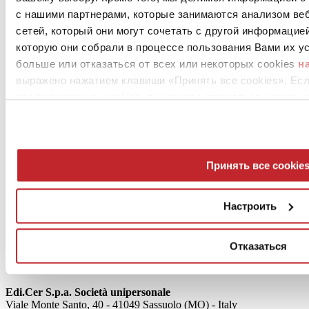
Архитекторы
с нашими партнерами, которые занимаются анализом ве
Дилеры
Установщики
сетей, который они могут сочетать с другой информацие
которую они собрали в процессе пользования Вами их ус
больше или отказаться от всех или некоторых cookies
н
выражено нажатием клавиши «Принять все cookies». Ес
профилирующих cookies, вы можете отказаться, нажав н
News
Принять все cookie
aziende
Articoli
Настроить
О нас
Mog 231/01
Privacy
Отказаться
Cookie Policy
Credits
Edi.Cer S.p.a. Società unipersonale
Viale Monte Santo, 40 - 41049 Sassuolo (MO) - Italy