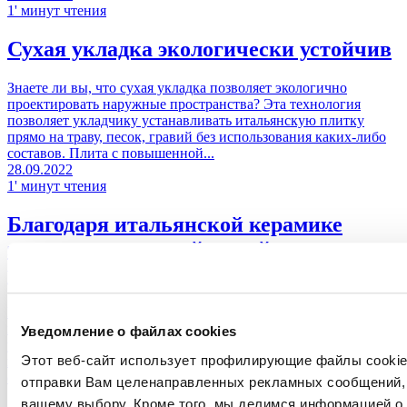
1' минут чтения
Сухая укладка экологически устойчив
Знаете ли вы, что сухая укладка позволяет экологично
проектировать наружные пространства? Эта технология
позволяет укладчику устанавливать итальянскую плитку
прямо на траву, песок, гравий без использования каких-либо
составов. Плита с повышенной...
28.09.2022
1' минут чтения
Благодаря итальянской керамике
экологически устойчивый метод
укладки стал реальностью
Вы знали о том, что метод укладки плитки из Итальянской
керамики соответствует высоким стандартам экологической
Уведомление о файлах cookies
устойчивости? Система напольного покрытия, изготовленная
Этот веб-сайт использует профилирующие файлы cookies
из итальянской керамики, экологически устойчива начиная с
самой плитки, долговечной,...
отправки Вам целенаправленных рекламных сообщений, 
вашему выбору. Кроме того, мы делимся информацией о