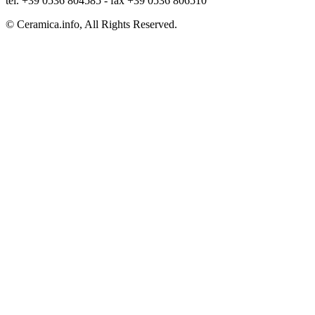
tel. +39 0536 804585 - fax +39 0536 806510
© Ceramica.info, All Rights Reserved.