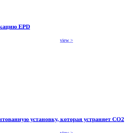
икацию EPD
view >
ентованную установку, которая устраняет CO2
view >