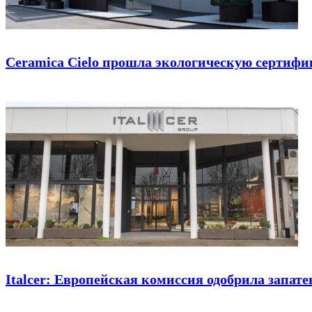
Ceramica Cielo прошла экологическую сертиф
Italcer: Европейская комиссия одобрила запат