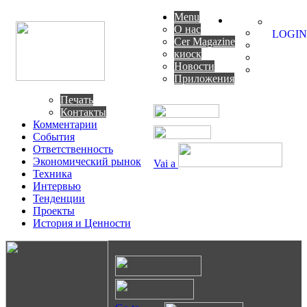
Menu
О нас
LOGIN
Cer Magazine
киоск
Новости
Приложения
Печать
Контакты
Комментарии
События
Ответственность
Экономический рынок
Vai a
Техника
Интервью
Тенденции
Проекты
История и Ценности