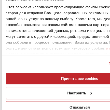
Архив >
Этот веб-сайт использует профилирующие файлы cookies
< Предыдущая статья
сторон для отправки Вам целенаправленных рекламных 
онлайновых услуг по вашему выбору. Кроме того, мы д
Projects >
способах пользования нашим сайтом с нашими партнера
Следующая статья >
занимаются анализом веб-данных, рекламы и социальны
могут сочетать с другой информацией, предоставленной
Cer Magazine International 81 | 06.20
они собрали в процессе пользования Вами их услугами. 
больше или отказаться от всех или некоторых cookies
н
Согласие может быть выражено нажатием клавиши «Прин
Вы против использования профилирующих cookies, вы мо
нажав на клавишу «Отказаться»
Принять все cookies
Настроить
Отказаться