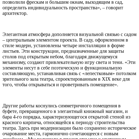
позволили фрескам и большим окнам, выходящим в сад,
определить индивидуальность пространства», – говорит
архитектор.
Элегантная атмосфера дополняется визуальной связью с садом
– центральным элементом проекта. В саду, оформленном в
стиле модерн, установлены четыре инсталляции в форме
листьев. Эти конструкции, предназначенные для защиты
столов под открытым небом, благодаря движущемуся
механизму, создают привлекательную игру света и тени. «Эти
элементы несут в себе поэтическую и функциональную
составляющую, устанавливая связь с «лепестковым» потолком
зрительного зала театра, спроектированным в XIX веке для
того, чтобы открываться и проветривать помещение».
Другие работы коснулись симметричного помещения в
буфете, превращенного в элегантный книжный магазин, и
бара 4-го порядка, характеризующегося открытой стеной из
красного кирпича, относящейся к периоду строительства
театра. Здесь при модернизации было сохранено историческое
очарование места, гармонично сочетающееся с новым