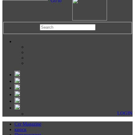
Go to
LOGIN
Cer Magazine
киоск
Приложения