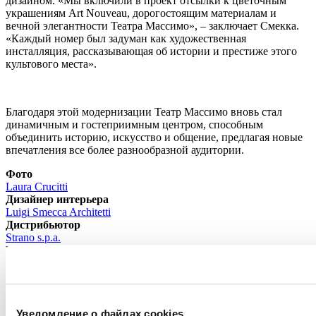
дизайном. «Мы включили в проект отсылки к цветочным
украшениям Art Nouveau, дорогостоящим материалам и
вечной элегантности Театра Массимо», – заключает Смекка.
«Каждый номер был задуман как художественная
инсталляция, рассказывающая об истории и престиже этого
культового места».
Благодаря этой модернизации Театр Массимо вновь стал
динамичным и гостеприимным центром, способным
объединить историю, искусство и общение, предлагая новые
впечатления все более разнообразной аудитории.
Фото
Laura Crucitti
Дизайнер интерьера
Luigi Smecca Architetti
Дистрибьютор
Strano s.p.a.
Керамические поверхности
ETRURIA
Год реализации
2022
Уведомление о файлах cookies