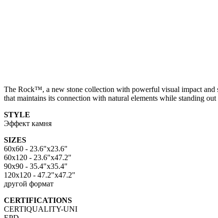
The Rock™, a new stone collection with powerful visual impact and soli
that maintains its connection with natural elements while standing out 
STYLE
Эффект камня
SIZES
60x60 - 23.6"x23.6"
60x120 - 23.6"x47.2"
90x90 - 35.4"x35.4"
120x120 - 47.2"x47.2"
другой формат
CERTIFICATIONS
CERTIQUALITY-UNI
EPD