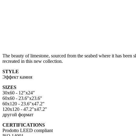
The beauty of limestone, sourced from the seabed where it has been sh
recreated in this new collection.
STYLE
Эффект камня
SIZES
30x60 - 12"x24"
60x60 - 23.6"x23.6"
60x120 - 23.6"x47.2"
120x120 - 47.2"x47.2"
другой формат
CERTIFICATIONS
Prodotto LEED compliant
ISO 14001