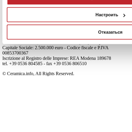
О нас
Mog 231/01
Настроить
Privacy
Cookie Policy
Credits
Отказаться
Edi.Cer S.p.a. Società unipersonale
Viale Monte Santo, 40 - 41049 Sassuolo (MO) - Italy
Capitale Sociale: 2.500.000 euro - Codice fiscale e P.IVA
00853700367
Iscrizione al Registro delle Imprese: REA Modena 189678
tel. +39 0536 804585 - fax +39 0536 806510
© Ceramica.info, All Rights Reserved.