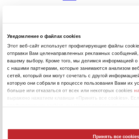
ADVANTAGE
view >
Уведомление о файлах cookies
PIGMENTI
Этот веб-сайт использует профилирующие файлы cookies
отправки Вам целенаправленных рекламных сообщений, 
view >
вашему выбору. Кроме того, мы делимся информацией о
с нашими партнерами, которые занимаются анализом ве
сетей, который они могут сочетать с другой информацие
которую они собрали в процессе пользования Вами их ус
больше или отказаться от всех или некоторых cookies
н
выражено нажатием клавиши «Принять все cookies». Ес
профилирующих cookies, вы можете отказаться, нажав н
News
aziende
Articoli
Принять все cookie