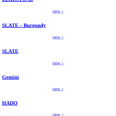
view >
SLATE – Burgundy
view >
SLATE
view >
Gemini
view >
HADO
view >