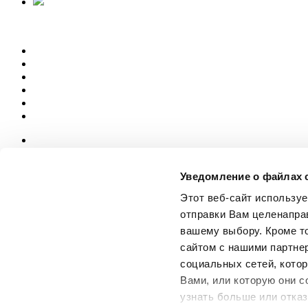
News
aziende
Уведомление о файлах 
Articoli
Этот веб-сайт использу
О нас
отправки Вам целенапра
Mog 231/01
вашему выбору. Кроме т
Privacy
сайтом с нашими партне
Cookie Policy
Credits
социальных сетей, котор
Вами, или которую они с
Edi.Cer S.p.a. Società unipersonale
узнать больше или отказ
Viale Monte Santo, 40 - 41049 Sassuolo (MO) - Italy