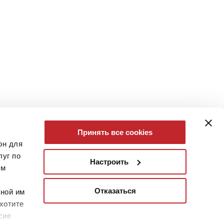
Принять все cookies
он для
уг по
Настроить
им
Отказаться
нной им
хотите
сие