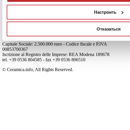
О нас
Mog 231/01
Настроить
Privacy
Cookie Policy
Credits
Отказаться
Edi.Cer S.p.a. Società unipersonale
Viale Monte Santo, 40 - 41049 Sassuolo (MO) - Italy
Capitale Sociale: 2.500.000 euro - Codice fiscale e P.IVA
00853700367
Iscrizione al Registro delle Imprese: REA Modena 189678
tel. +39 0536 804585 - fax +39 0536 806510
© Ceramica.info, All Rights Reserved.