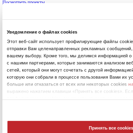
Посмотреть проекты
Products by TERREAL ITALIA S.r.l.
В настоящее время нет товаров для выбранной компании
Уведомление о файлах cookies
Этот веб-сайт использует профилирующие файлы cookies
отправки Вам целенаправленных рекламных сообщений, 
вашему выбору. Кроме того, мы делимся информацией о
с нашими партнерами, которые занимаются анализом ве
сетей, который они могут сочетать с другой информацие
которую они собрали в процессе пользования Вами их ус
больше или отказаться от всех или некоторых cookies
н
выражено нажатием клавиши «Принять все cookies». Ес
профилирующих cookies, вы можете отказаться, нажав н
News
aziende
Articoli
Принять все cookie