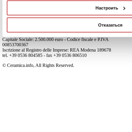
Mog 231/01
Настроить
Privacy
Cookie Policy
Credits
Отказаться
Edi.Cer S.p.a. Società unipersonale
Viale Monte Santo, 40 - 41049 Sassuolo (MO) - Italy
Capitale Sociale: 2.500.000 euro - Codice fiscale e P.IVA
00853700367
Iscrizione al Registro delle Imprese: REA Modena 189678
tel. +39 0536 804585 - fax +39 0536 806510
© Ceramica.info, All Rights Reserved.