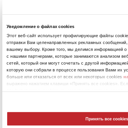
Projects by CERAMICHE MOMA S.p.A.
На данный момент нет проекта для выбранной компании
Уведомление о файлах cookies
Этот веб-сайт использует профилирующие файлы cookies
отправки Вам целенаправленных рекламных сообщений, 
вашему выбору. Кроме того, мы делимся информацией о
с нашими партнерами, которые занимаются анализом ве
сетей, который они могут сочетать с другой информацие
которую они собрали в процессе пользования Вами их ус
больше или отказаться от всех или некоторых cookies
н
выражено нажатием клавиши «Принять все cookies». Ес
профилирующих cookies, вы можете отказаться, нажав н
News
aziende
Articoli
Принять все cookie
О нас