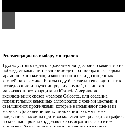
Рекомендации по выбору минералов
Трудно устоять перед очарованием натурального камня, и это
побуждает компании воспроизводить разнообразные формы
мраморных прожилок, изящество оникса и драгоценных
камней на керамике. В этом году был сделан еще один шаг в
исследовании и изучении редких камней, начиная от
малоизвестного кварцита из Южной Америки до
эксклюзивных срезов мрамора Calacatta, или создание
поразительных каменных агломератов с яркими цветами и
светящимися прожилками, которые напоминают сцены из
космоса. Добавление таких инноваций, как «мягкое»
покрытие с высоким противоскольжением, рельефная графика
и сквозные прожилки, делают керамогранит с эффектом
камня еще более привлекательным для архитектуры и