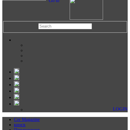
Go to
LOGIN
Cer Magazine
киоск
Приложения