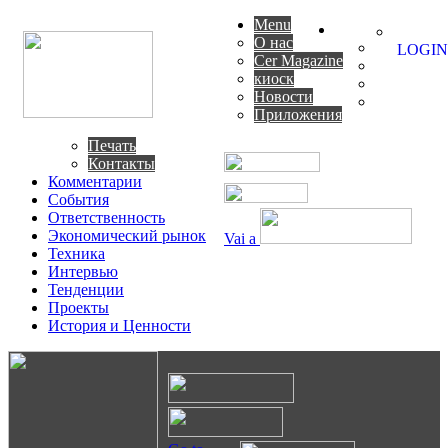
Menu
О нас
LOGIN
Cer Magazine
киоск
Новости
Приложения
Печать
Контакты
Комментарии
События
Ответственность
Экономический рынок
Vai a
Техника
Интервью
Тенденции
Проекты
История и Ценности