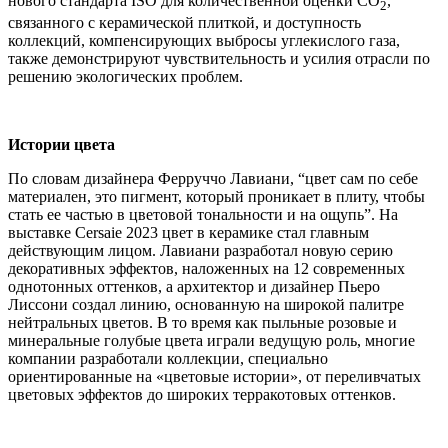
нового стандарта ISO для количественной оценки CO
,
2
связанного с керамической плиткой, и доступность
коллекций, компенсирующих выбросы углекислого газа,
также демонстрируют чувствительность и усилия отрасли по
решению экологических проблем.
Истории цвета
По словам дизайнера Ферруччо Лавиани, “цвет сам по себе
материален, это пигмент, который проникает в плиту, чтобы
стать ее частью в цветовой тональности и на ощупь”. На
выставке Cersaie 2023 цвет в керамике стал главным
действующим лицом. Лавиани разработал новую серию
декоративных эффектов, наложенных на 12 современных
однотонных оттенков, а архитектор и дизайнер Пьеро
Лиссони создал линию, основанную на широкой палитре
нейтральных цветов. В то время как пыльные розовые и
минеральные голубые цвета играли ведущую роль, многие
компании разработали коллекции, специально
ориентированные на «цветовые истории», от переливчатых
цветовых эффектов до широких терракотовых оттенков.