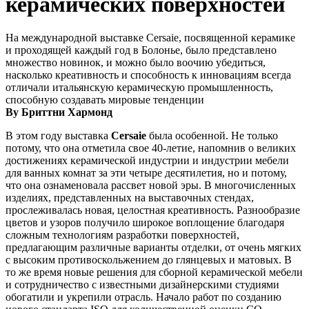
керамических поверхностей
На международной выставке Cersaie, посвященной керамике
и проходящей каждый год в Болонье, было представлено
множество новинок, и можно было воочию убедиться,
насколько креативность и способность к инновациям всегда
отличали итальянскую керамическую промышленность,
способную создавать мировые тенденции
By Бриттни Хармонд
В этом году выставка
Cersaie
была особенной. Не только
потому, что она отметила свое 40-летие, напомнив о великих
достижениях керамической индустрии и индустрии мебели
для ванных комнат за эти четыре десятилетия, но и потому,
что она ознаменовала рассвет новой эры. В многочисленных
изделиях, представленных на выставочных стендах,
прослеживалась новая, целостная креативность. Разнообразие
цветов и узоров получило широкое воплощение благодаря
сложным технологиям разработки поверхностей,
предлагающим различные варианты отделки, от очень мягких
с высоким противоскольжением до глянцевых и матовых. В
то же время новые решения для сборной керамической мебели
и сотрудничество с известными дизайнерскими студиями
обогатили и укрепили отрасль. Начало работ по созданию