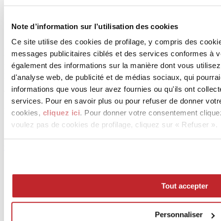
Téléchargement de l'image 4 >
Téléchargement de l'image 5 >
Note d’information sur l’utilisation des cookies
Ce site utilise des cookies de profilage, y compris des cook
GIGACER S.p.A.
messages publicitaires ciblés et des services conformes à 
Via Caltagirone, 72
également des informations sur la manière dont vous utilisez
FAENZA, 48018
Ravenna
d'analyse web, de publicité et de médias sociaux, qui pourra
informations que vous leur avez fournies ou qu'ils ont collect
Tèl. 0546 637111
services. Pour en savoir plus ou pour refuser de donner votr
Fax 0546 637127
cookies,
cliquez ici
. Pour donner votre consentement clique
voulez pas de cookies de profilage, cliquez sur « Refuser ».
[email protected]
www.gigacer.it
Tout accepter
Personnaliser