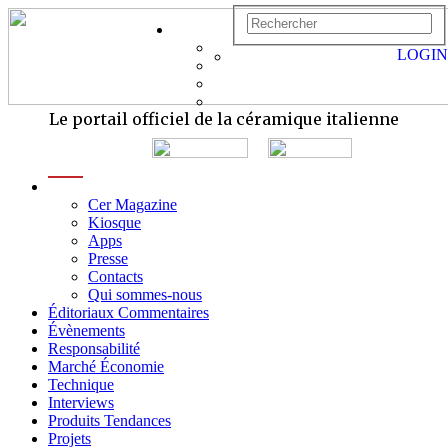
LOGIN
Le portail officiel de la céramique italienne
menu
Cer Magazine
Kiosque
Apps
Presse
Contacts
Qui sommes-nous
Éditoriaux Commentaires
Évènements
Responsabilité
Marché Économie
Technique
Interviews
Produits Tendances
Projets