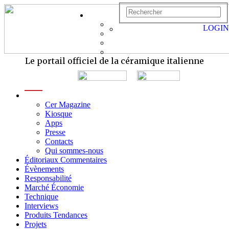
LOGIN
Le portail officiel de la céramique italienne
menu
Cer Magazine
Kiosque
Apps
Presse
Contacts
Qui sommes-nous
Éditoriaux Commentaires
Évènements
Responsabilité
Marché Économie
Technique
Interviews
Produits Tendances
Projets