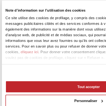
News des entreprises >
Note d’information sur l’utilisation des cookies
Ce site utilise des cookies de profilage, y compris des cook
messages publicitaires ciblés et des services conformes à 
également des informations sur la manière dont vous utilisez
d'analyse web, de publicité et de médias sociaux, qui pourra
informations que vous leur avez fournies ou qu'ils ont collect
services. Pour en savoir plus ou pour refuser de donner votr
News
cookies,
cliquez ici
. Pour donner votre consentement clique
aziende
voulez pas de cookies de profilage, cliquez sur « Refuser ».
Articoli
Qui sommes-nous
Mog 231/01
Privacy
Cookie Policy
Credits
Tout accepter
Edi.Cer S.p.a. Società unipersonale
Viale Monte Santo, 40 - 41049 Sassuolo (MO) - Italy
Personnaliser
Capitale Sociale: 2.500.000 euro - Codice fiscale e P.IVA