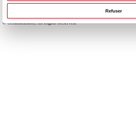
00853700367
Iscrizione al Registro delle Imprese: REA Modena 189678
Refuser
tel. +39 0536 804585 - fax +39 0536 806510
© Ceramica.info, All Rights Reserved.