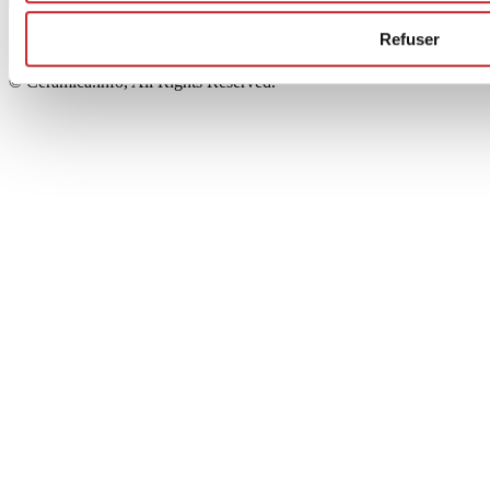
00853700367
Iscrizione al Registro delle Imprese: REA Modena 189678
Refuser
tel. +39 0536 804585 - fax +39 0536 806510
© Ceramica.info, All Rights Reserved.