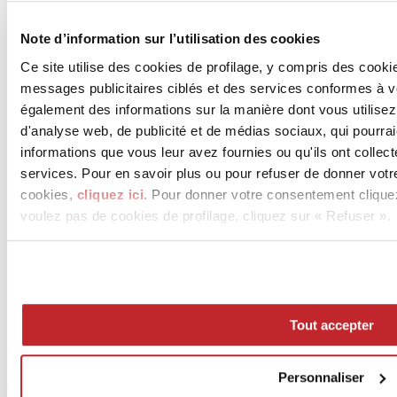
News des entreprises >
Note d’information sur l’utilisation des cookies
Ce site utilise des cookies de profilage, y compris des cook
messages publicitaires ciblés et des services conformes à 
également des informations sur la manière dont vous utilisez
d'analyse web, de publicité et de médias sociaux, qui pourra
informations que vous leur avez fournies ou qu'ils ont collect
services. Pour en savoir plus ou pour refuser de donner votr
News
cookies,
cliquez ici
. Pour donner votre consentement clique
aziende
voulez pas de cookies de profilage, cliquez sur « Refuser ».
Articoli
Qui sommes-nous
Mog 231/01
Privacy
Cookie Policy
Credits
Tout accepter
Edi.Cer S.p.a. Società unipersonale
Viale Monte Santo, 40 - 41049 Sassuolo (MO) - Italy
Personnaliser
Capitale Sociale: 2.500.000 euro - Codice fiscale e P.IVA