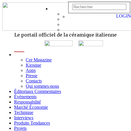
LOGIN
Le portail officiel de la céramique italienne
menu
Cer Magazine
Kiosque
Apps
Presse
Contacts
Qui sommes-nous
Éditoriaux Commentaires
Évènements
Responsabilité
Marché Économie
Technique
Interviews
Produits Tendances
Projets