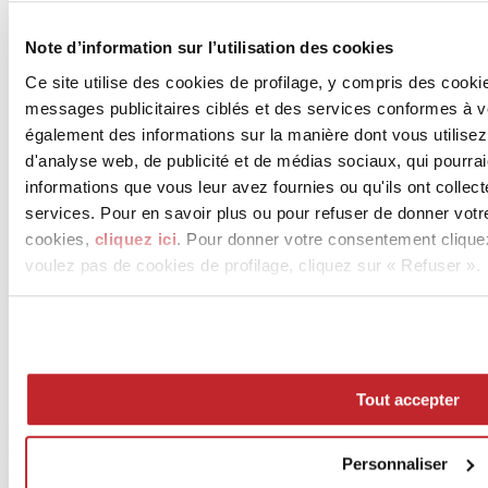
News des entreprises >
Note d’information sur l’utilisation des cookies
Ce site utilise des cookies de profilage, y compris des cook
messages publicitaires ciblés et des services conformes à 
également des informations sur la manière dont vous utilisez
d'analyse web, de publicité et de médias sociaux, qui pourra
informations que vous leur avez fournies ou qu'ils ont collect
services. Pour en savoir plus ou pour refuser de donner votr
News
cookies,
cliquez ici
. Pour donner votre consentement clique
aziende
voulez pas de cookies de profilage, cliquez sur « Refuser ».
Articoli
Qui sommes-nous
Mog 231/01
Privacy
Cookie Policy
Credits
Tout accepter
Edi.Cer S.p.a. Società unipersonale
Viale Monte Santo, 40 - 41049 Sassuolo (MO) - Italy
Personnaliser
Capitale Sociale: 2.500.000 euro - Codice fiscale e P.IVA