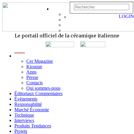
LOGIN
Le portail officiel de la céramique italienne
menu
Cer Magazine
Kiosque
Apps
Presse
Contacts
Qui sommes-nous
Éditoriaux Commentaires
Évènements
Responsabilité
Marché Économie
Technique
Interviews
Produits Tendances
Projets