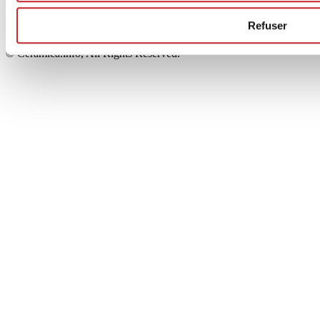
00853700367
Iscrizione al Registro delle Imprese: REA Modena 189678
Refuser
tel. +39 0536 804585 - fax +39 0536 806510
© Ceramica.info, All Rights Reserved.