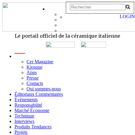
LOGIN
Le portail officiel de la céramique italienne
menu
Cer Magazine
Kiosque
Apps
Presse
Contacts
Qui sommes-nous
Éditoriaux Commentaires
Évènements
Responsabilité
Marché Économie
Technique
Interviews
Produits Tendances
Projets