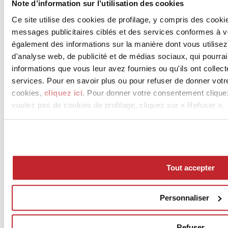
Note d’information sur l’utilisation des cookies
Ce site utilise des cookies de profilage, y compris des cook
messages publicitaires ciblés et des services conformes à 
également des informations sur la manière dont vous utilisez
d'analyse web, de publicité et de médias sociaux, qui pourra
informations que vous leur avez fournies ou qu'ils ont collect
services. Pour en savoir plus ou pour refuser de donner votr
cookies,
cliquez ici
. Pour donner votre consentement clique
voulez pas de cookies de profilage, cliquez sur « Refuser ».
News
aziende
Articoli
Tout accepter
Qui sommes-nous
Mog 231/01
Privacy
Personnaliser
Cookie Policy
Credits
Edi.Cer S.p.a. Società unipersonale
Refuser