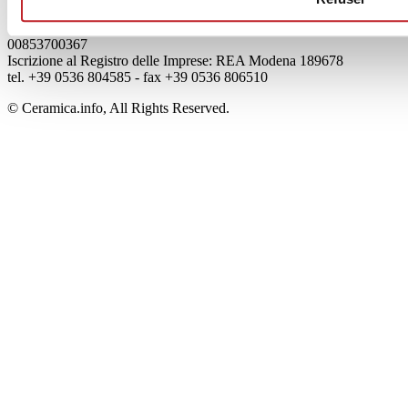
Viale Monte Santo, 40 - 41049 Sassuolo (MO) - Italy
Capitale Sociale: 2.500.000 euro - Codice fiscale e P.IVA
00853700367
Iscrizione al Registro delle Imprese: REA Modena 189678
tel. +39 0536 804585 - fax +39 0536 806510
© Ceramica.info, All Rights Reserved.