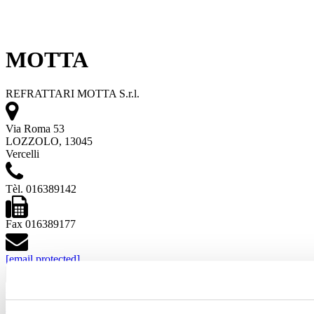
MOTTA
REFRATTARI MOTTA S.r.l.
Via Roma 53
LOZZOLO, 13045
Vercelli
Tèl. 016389142
Fax 016389177
[email protected]
www.refrattarimotta-lr.it
Voir les projets
Voir les produits