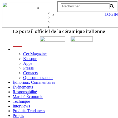
LOGIN
Le portail officiel de la céramique italienne
menu
Cer Magazine
Kiosque
Apps
Presse
Contacts
Qui sommes-nous
Éditoriaux Commentaires
Évènements
Responsabilité
Marché Économie
Technique
Interviews
Produits Tendances
Projets