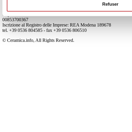
Edi.Cer S.p.a. Società unipersonale
Refuser
Viale Monte Santo, 40 - 41049 Sassuolo (MO) - Italy
Capitale Sociale: 2.500.000 euro - Codice fiscale e P.IVA
00853700367
Iscrizione al Registro delle Imprese: REA Modena 189678
tel. +39 0536 804585 - fax +39 0536 806510
© Ceramica.info, All Rights Reserved.