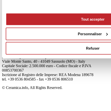
News
aziende
Tout accepter
Articoli
Qui sommes-nous
Personnaliser
Mog 231/01
Privacy
Cookie Policy
Refuser
Credits
Edi.Cer S.p.a. Società unipersonale
Viale Monte Santo, 40 - 41049 Sassuolo (MO) - Italy
Capitale Sociale: 2.500.000 euro - Codice fiscale e P.IVA
00853700367
Iscrizione al Registro delle Imprese: REA Modena 189678
tel. +39 0536 804585 - fax +39 0536 806510
© Ceramica.info, All Rights Reserved.