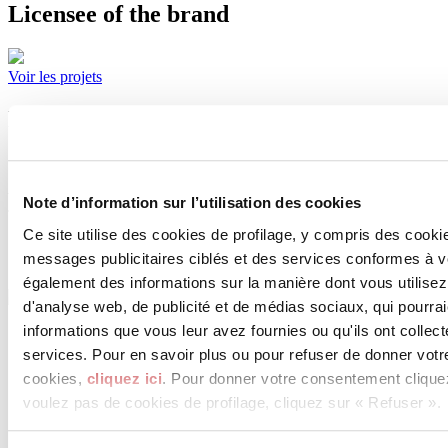
Licensee of the brand
Voir les projets
Produits de CERAMICHE GRAZIA
S.p.A.
Il n'y a actuellement aucun produit disponible pour l'entreprise
Note d’information sur l’utilisation des cookies
sélectionnée
Ce site utilise des cookies de profilage, y compris des cook
messages publicitaires ciblés et des services conformes à 
également des informations sur la manière dont vous utilisez
d'analyse web, de publicité et de médias sociaux, qui pourra
informations que vous leur avez fournies ou qu'ils ont collect
services. Pour en savoir plus ou pour refuser de donner votr
cookies,
cliquez ici
. Pour donner votre consentement clique
voulez pas de cookies de profilage, cliquez sur « Refuser ».