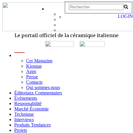
LOGIN
Le portail officiel de la céramique italienne
menu
Cer Magazine
Kiosque
Apps
Presse
Contacts
Qui sommes-nous
Éditoriaux Commentaires
Évènements
Responsabilité
Marché Économie
Technique
Interviews
Produits Tendances
Projets