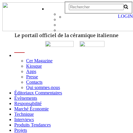
LOGIN
Le portail officiel de la céramique italienne
menu
Cer Magazine
Kiosque
Apps
Presse
Contacts
Qui sommes-nous
Éditoriaux Commentaires
Évènements
Responsabilité
Marché Économie
Technique
Interviews
Produits Tendances
Projets