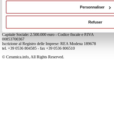
Mog 231/01
Personnaliser
Privacy
Cookie Policy
Credits
Refuser
Edi.Cer S.p.a. Società unipersonale
Viale Monte Santo, 40 - 41049 Sassuolo (MO) - Italy
Capitale Sociale: 2.500.000 euro - Codice fiscale e P.IVA
00853700367
Iscrizione al Registro delle Imprese: REA Modena 189678
tel. +39 0536 804585 - fax +39 0536 806510
© Ceramica.info, All Rights Reserved.