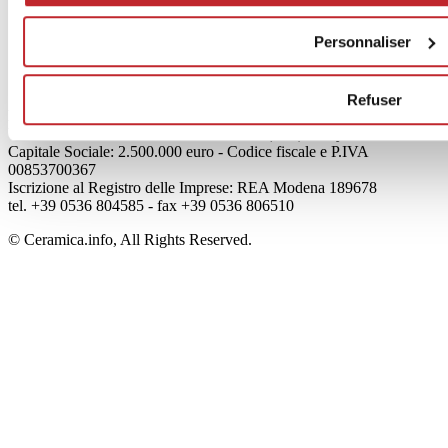
Qui sommes-nous
Mog 231/01
Personnaliser
Privacy
Cookie Policy
Credits
Refuser
Edi.Cer S.p.a. Società unipersonale
Viale Monte Santo, 40 - 41049 Sassuolo (MO) - Italy
Capitale Sociale: 2.500.000 euro - Codice fiscale e P.IVA
00853700367
Iscrizione al Registro delle Imprese: REA Modena 189678
tel. +39 0536 804585 - fax +39 0536 806510
© Ceramica.info, All Rights Reserved.