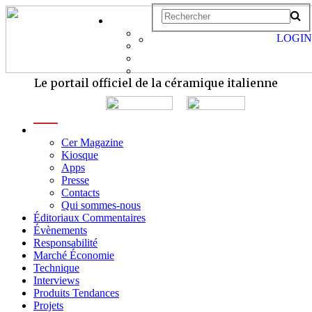
LOGIN
Le portail officiel de la céramique italienne
menu
Cer Magazine
Kiosque
Apps
Presse
Contacts
Qui sommes-nous
Éditoriaux Commentaires
Évènements
Responsabilité
Marché Économie
Technique
Interviews
Produits Tendances
Projets