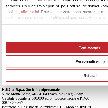
informations que vous leur avez fournies ou qu'ils ont collect
services. Pour en savoir plus ou pour refuser de donner votr
cookies,
cliquez ici
. Pour donner votre consentement clique
voulez pas de cookies de profilage, cliquez sur « Refuser ».
News
aziende
Tout accepter
Articoli
Personnaliser
Qui sommes-nous
Mog 231/01
Privacy
Refuser
Cookie Policy
Credits
Edi.Cer S.p.a. Società unipersonale
Viale Monte Santo, 40 - 41049 Sassuolo (MO) - Italy
Capitale Sociale: 2.500.000 euro - Codice fiscale e P.IVA
00853700367
Iscrizione al Registro delle Imprese: REA Modena 189678