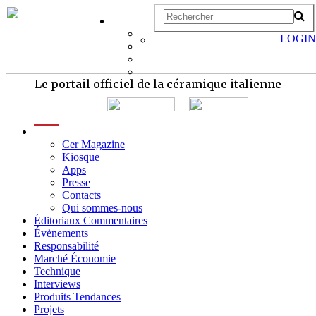
LOGIN
Le portail officiel de la céramique italienne
menu
Cer Magazine
Kiosque
Apps
Presse
Contacts
Qui sommes-nous
Éditoriaux Commentaires
Évènements
Responsabilité
Marché Économie
Technique
Interviews
Produits Tendances
Projets